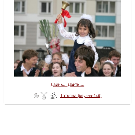
Дзинь... Дзить....
Татьяна
(tatyana-149)