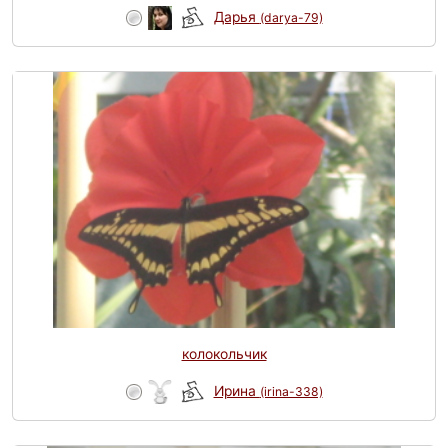
Дарья
(darya-79)
колокольчик
Ирина
(irina-338)