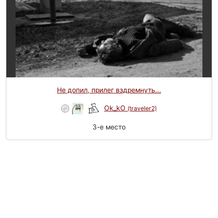
Не допил, прилег вздремнуть...
Ok_kO
(traveler2)
3-e место