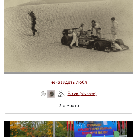
ненавидеть любя
Ёжик
(silvester)
2-e место