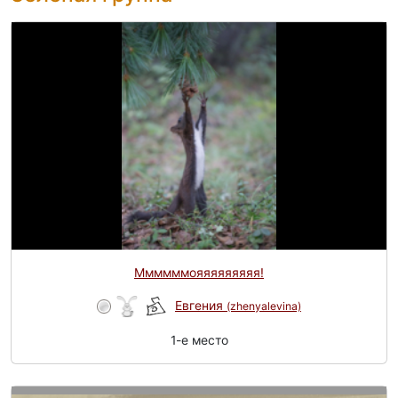
Ммммммояяяяяяяяя!
Евгения
(zhenyalevina)
1-e место