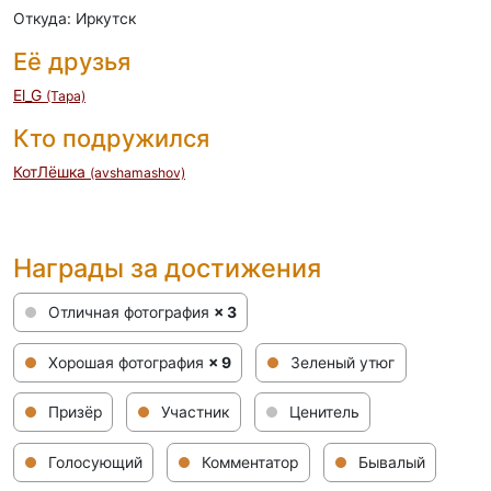
Откуда: Иркутск
Её друзья
El_G
(Tapa)
Кто подружился
КотЛёшка
(avshamashov)
Награды за достижения
Отличная фотография
× 3
Хорошая фотография
× 9
Зеленый утюг
Призёр
Участник
Ценитель
Голосующий
Комментатор
Бывалый