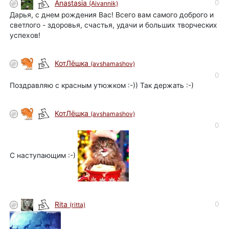
0
Anastasia
(Aivannik)
Дарья, с днем рождения Вас! Всего вам самого доброго и
светлого - здоровья, счастья, удачи и больших творческих
успехов!
КотЛёшка
(avshamashov)
0
Поздравляю с красным утюжком :-)) Так держать :-)
КотЛёшка
(avshamashov)
0
С наступающим :-)
0
Rita
(ritta)