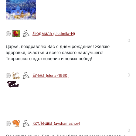
Людмила
(Liudmila-N)
0
Дарья, поздравляю Вас с днём рождения! Желаю
здоровья, счастья и всего самого наилучшего!
Творческого вдохновения и новых побед!
0
Елена
(elena-1960)
КотЛёшка
(avshamashov)
0