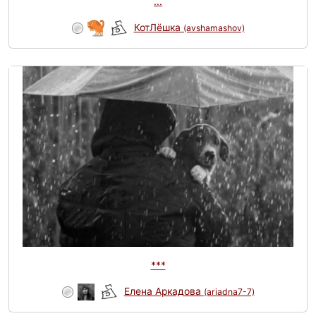
...
КотЛёшка
(avshamashov)
***
Елена Аркадова
(ariadna7-7)