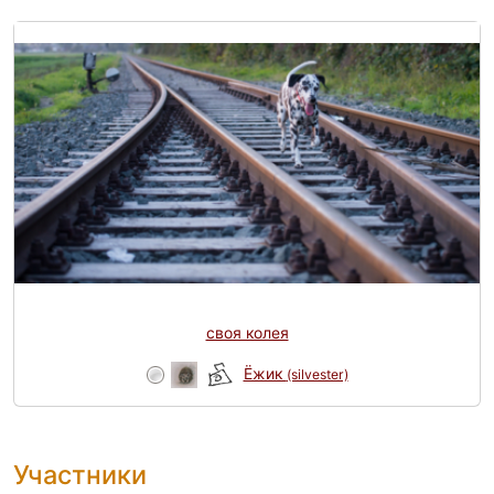
своя колея
Ёжик
(silvester)
Участники