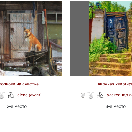
подкова на счастье
явочная квартир
elena
александр
(avonlt)
(f
2-e место
3-e место