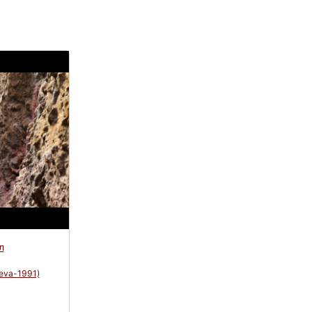
л
eva-1991)