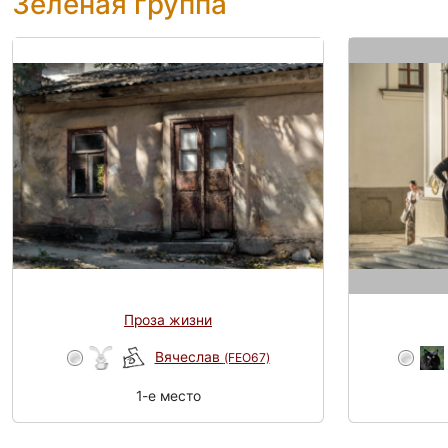
Зелёная группа
Проза жизни
Вячеслав
(FEO67)
1-e место