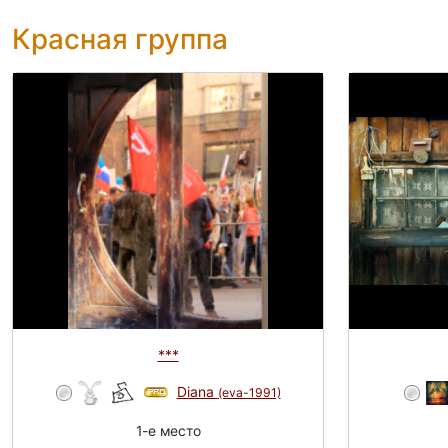
Красная группа
***
Diana
(eva-1991)
1-e место