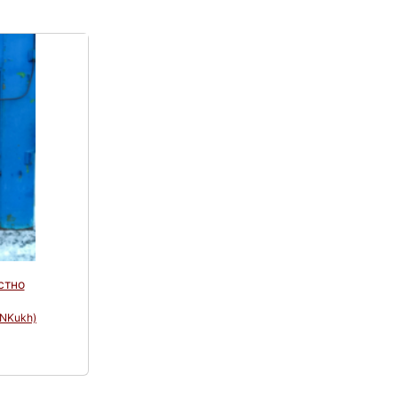
стно
(NKukh)