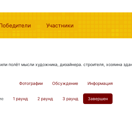
nt)
(current)
(current)
Победители
Участники
 или полёт мысли художника, дизайнера. строителя, хозяина здан
Фотографии
Обсуждение
Информация
ие
1 раунд
2 раунд
3 раунд
Завершен