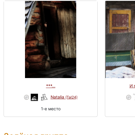
***...
И 
Natalia
(Tal24)
1-e место