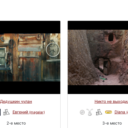
Дедушкин чулан
Никто не выходи
Евгений
Diana
(magalar)
(
2-e место
3-e место