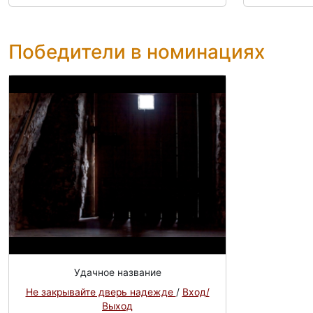
Победители в номинациях
Удачное название
Не закрывайте дверь надежде
/
Вход/
Выход