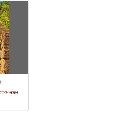
а
ototerapija)