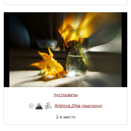
пустоцветы
Aristova_Olga
(olaaristova)
2-e место