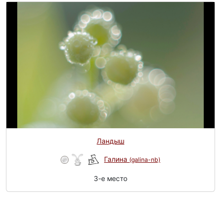
Ландыш
Галина
(galina-nb)
3-e место