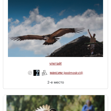
улетай!
максим
(podmoskvi4)
2-e место