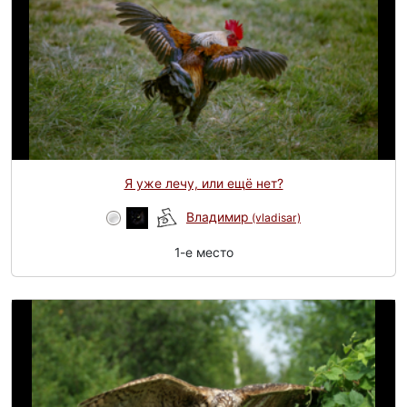
Я уже лечу, или ещё нет?
Владимир
(vladisar)
1-e место