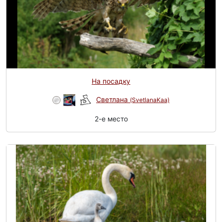
На посадку
Светлана
(SvetlanaKaa)
2-e место