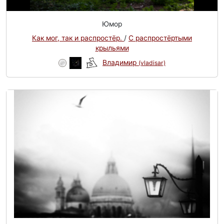
Юмор
Как мог, так и распростёр.
/
С распростёртыми
крыльями
Владимир
(vladisar)