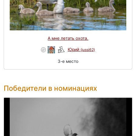
А мне летать охота.
Юрий
(jussi62)
3-e место
Победители в номинациях