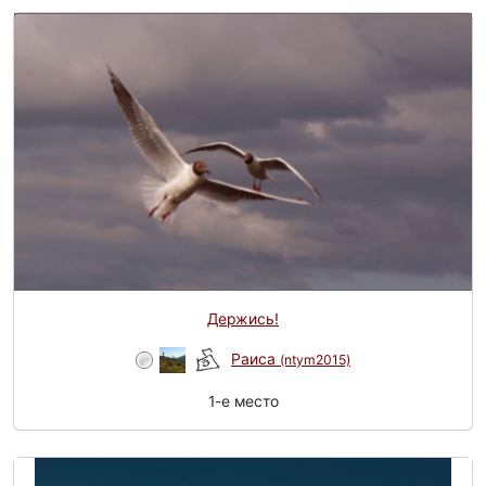
Держись!
Раиса
(ntym2015)
1-e место