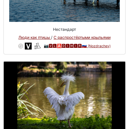
Нестандарт
Люди как птицы
/
С распростёртыми крыльями
📷🆅🅻🅰🅳🅸🅼🅸🆁🇷🇺
(Nozdrachev)