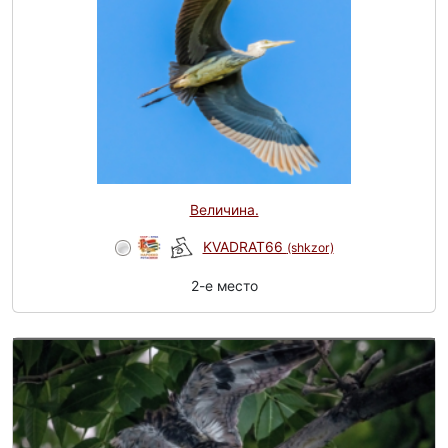
Величина.
KVADRAT66
(shkzor)
2-e место