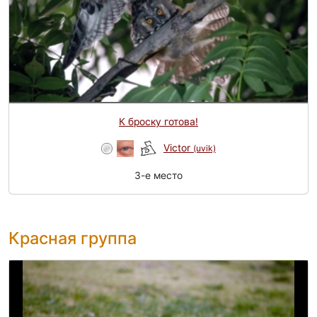
К броску готова!
Victor
(uvik)
3-e место
Красная группа