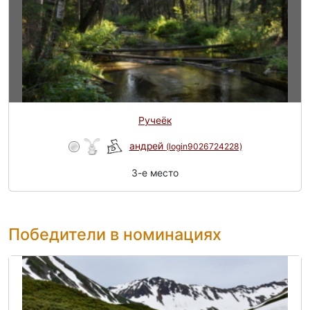
Ручеёк
андрей
(login9026724228)
3-e место
Победители в номинациях