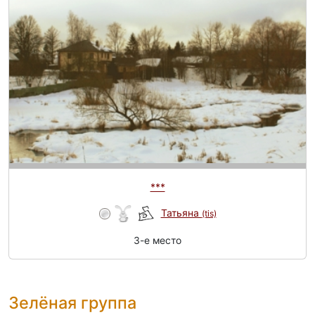
***
Татьяна
(tis)
3-e место
Зелёная группа