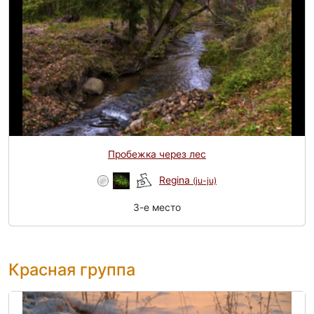
Пробежка через лес
Regina
(ju-ju)
3-e место
Красная группа