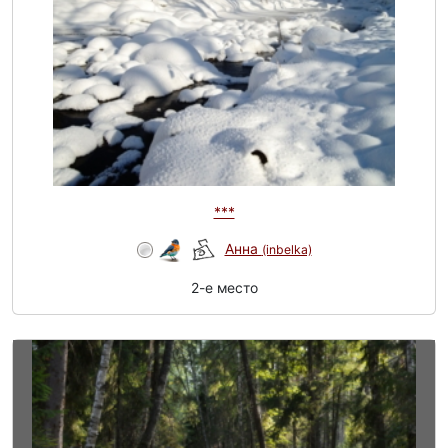
***
Анна
(inbelka)
2-e место