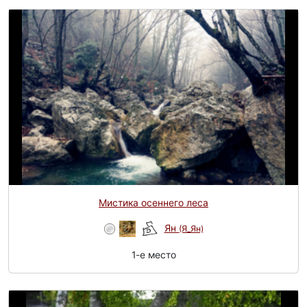
Мистика осеннего леса
Ян
(Я_Ян)
1-e место