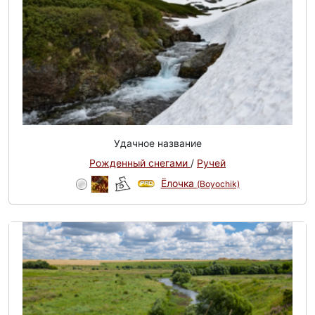
Удачное название
Рожденный снегами
/
Ручей
Ёлочка
(Boyochik)