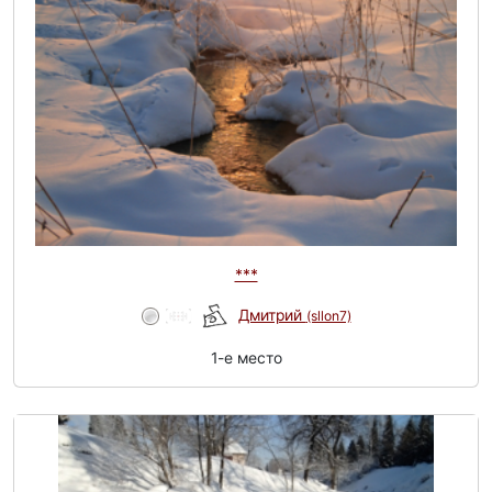
***
Дмитрий
(sllon7)
1-e место