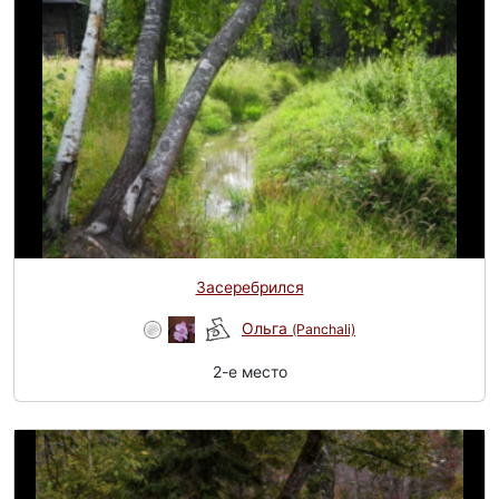
Засеребрился
Ольга
(Panchali)
2-e место