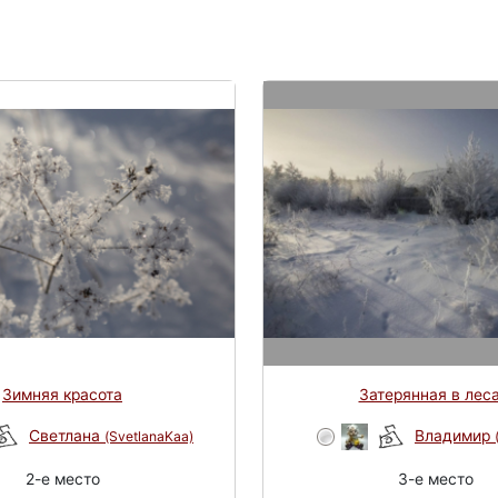
Зимняя красота
Затерянная в леса
Светлана
Владимир
(SvetlanaKaa)
2-e место
3-e место