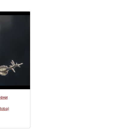
сени
Boba)