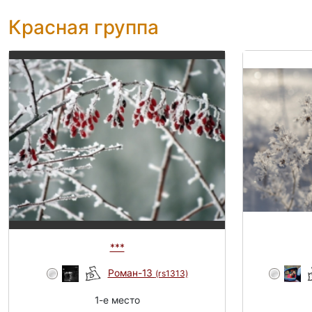
Красная группа
***
Роман-13
(rs1313)
1-e место