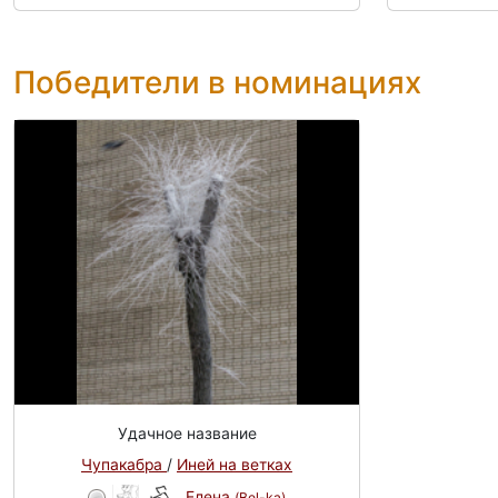
Победители в номинациях
Удачное название
Чупакабра
/
Иней на ветках
Елена
(Bel-ka)