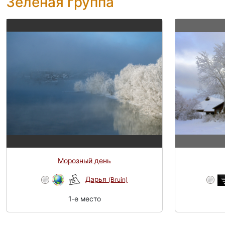
Зелёная группа
Морозный день
Дарья
(Bruin)
1-e место