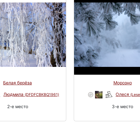
Белая берёза
Морозно
Людмила
Олеся
(DFDFCBKBQ1961)
(Les
2-e место
3-e место