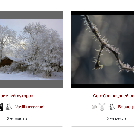
зимний хуторок
Серебро поздней о
Vasili
Борис
(snegorub)
(
2-e место
3-e место