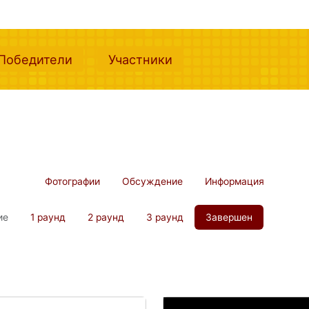
nt)
(current)
(current)
Победители
Участники
Фотографии
Обсуждение
Информация
ие
1 раунд
2 раунд
3 раунд
Завершен