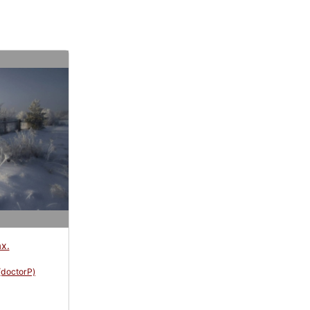
х.
(doctorP)