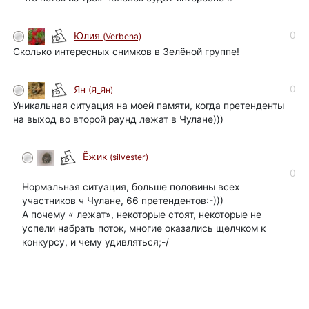
0
Юлия
(Verbena)
Сколько интересных снимков в Зелёной группе!
0
Ян
(Я_Ян)
Уникальная ситуация на моей памяти, когда претенденты
на выход во второй раунд лежат в Чулане)))
Ёжик
(silvester)
0
Нормальная ситуация, больше половины всех
участников ч Чулане, 66 претендентов:-)))
А почему « лежат», некоторые стоят, некоторые не
успели набрать поток, многие оказались щелчком к
конкурсу, и чему удивляться;-/