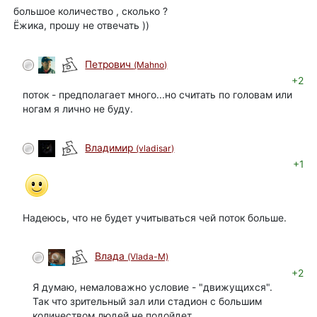
большое количество , сколько ?
Ёжика, прошу не отвечать ))
Петрович
(Mahno)
+2
поток - предполагает много...но считать по головам или
ногам я лично не буду.
Владимир
(vladisar)
+1
Надеюсь, что не будет учитываться чей поток больше.
Влада
(Vlada-M)
+2
Я думаю, немаловажно условие - "движущихся".
Так что зрительный зал или стадион с большим
количеством людей не подойдет.