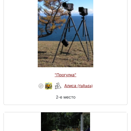
"Прогулка"
Алиса
(YaRada)
2-e место