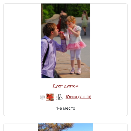
Дуют дуэтом
Юлия
(YuLiOl)
1-e место