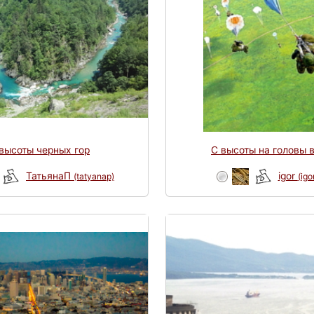
высоты черных гор
С высоты на головы в
ТатьянаП
igor
(tatyanap)
(igo