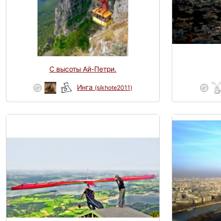
С высоты Ай-Петри.
Инга
(sikhote2011)