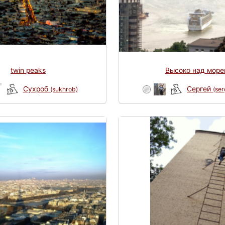
twin peaks
Высоко над море
Сухроб
Сергей
(sukhrob)
(se