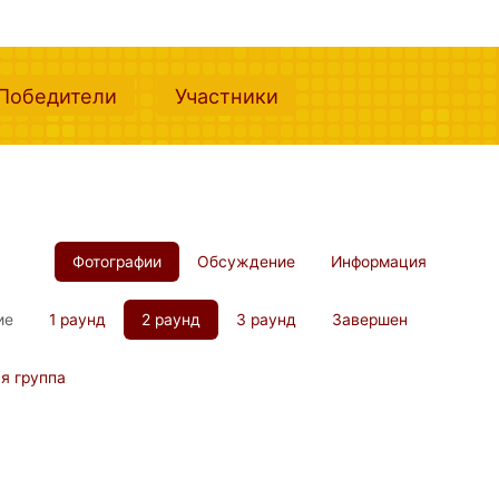
nt)
(current)
(current)
Победители
Участники
Фотографии
Обсуждение
Информация
ие
1 раунд
2 раунд
3 раунд
Завершен
я группа