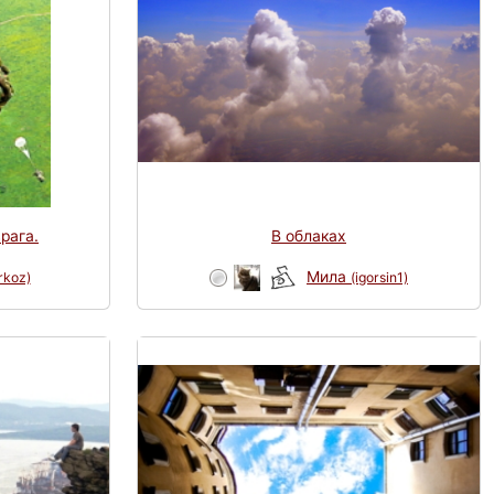
рага.
В облаках
Мила
rkoz)
(igorsin1)