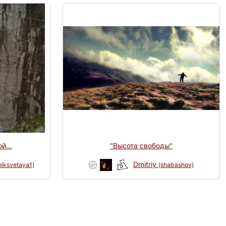
й...
"Высота свободы"
Dmitriy
hiksvetaya1)
(shabashov)