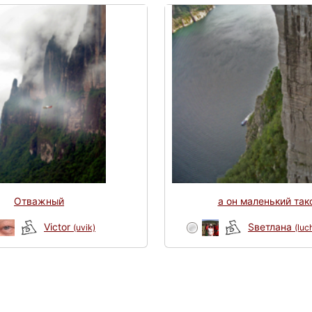
Отважный
а он маленький тако
Victor
Sветлана
(uvik)
(luc