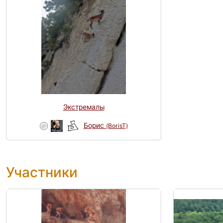
Экстремалы
Борис
(BorisT)
Участники