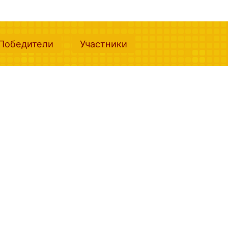
nt)
(current)
(current)
Победители
Участники