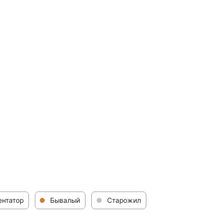
нтатор
Бывалый
Старожил