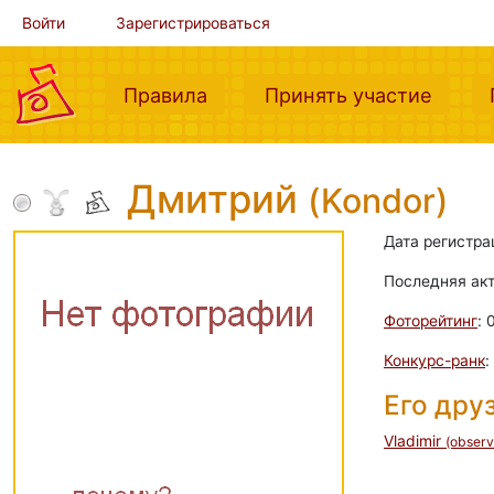
Войти
Зарегистрироваться
(current)
(curre
Правила
Принять участие
Дмитрий
(Kondor)
Дата регистра
Последняя ак
Фоторейтинг
: 
Конкурс-ранк
:
Его дру
Vladimir
(observ