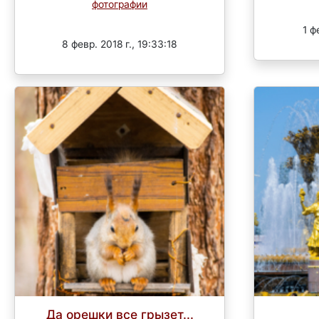
фотографии
Завершен
1 ф
8 февр. 2018 г., 19:33:18
Да орешки все грызет...