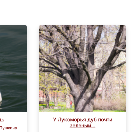
дь
У Лукоморья дуб почти
зеленый...
 Пушкина