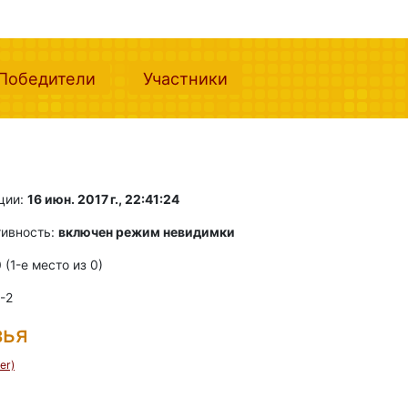
nt)
(current)
(current)
Победители
Участники
ции:
16 июн. 2017 г., 22:41:24
тивность:
включен режим невидимки
0 (1-e место из 0)
 -2
зья
er)