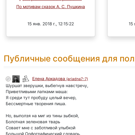
По мотивам сказок А. С. Пушкина
Завершен
15 янв. 2018 г., 12:15:22
15 
Публичные сообщения для пол
Елена Аркадова
(ariadna7-7)
Шуршат зверушки, выбегнув навстречу,
Приветливыми лапками маша:
Я среди тут пробуду целый вечер,
Бессмертные творения пиша.
Но, выползя на миг из тины зыбкой,
Болотная зеленовая тварь
Совает мне с заботливой улыбкой
Большой Орфографический словарь.