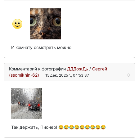
И комнату осмотреть можно.
Комментарий к фотографии
ДДДожДь
/
Сергей
(ssomikhin-62)
0
15 дек. 2025 г., 04:53:37
Так держать, Пионер! 😂😂😂😂😂😂😂😂😂