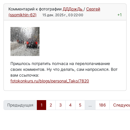
Комментарий к фотографии
ДДДожДь
/
Сергей
(ssomikhin-62)
+1
15 дек. 2025 г., 03:22:00
Пришлось потратить полчаса на перелопачивание
своих комментов. Ну что делать, сам напросился. Вот
вам ссылочка:
fotokonkurs.ru/blogs/personal_Tako/7820
Предыдущая
1
2
3
4
5
…
186
Следую