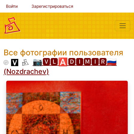
Войти
Зарегистрироваться
Все фотографии пользователя
📷🆅🅻🅰🅳🅸🅼🅸🆁🇷🇺
(Nozdrachev)