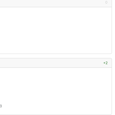
0
+2
)