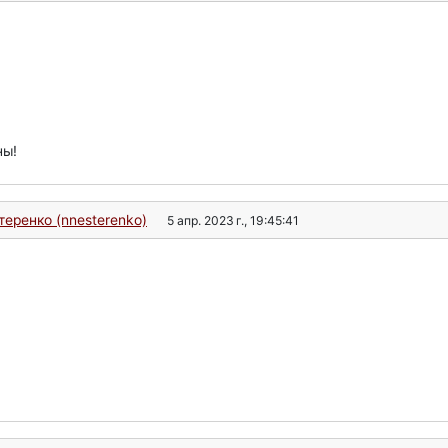
ны!
еренко (nnesterenko)
5 апр. 2023 г., 19:45:41