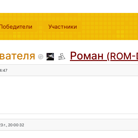
nt)
(current)
(current)
Победители
Участники
ователя
Роман
(ROM-
54:47
3 г., 20:00:32