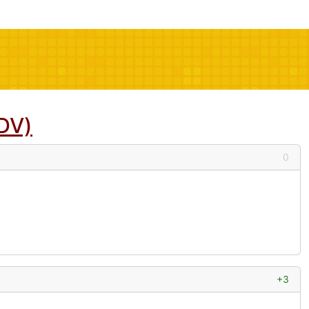
DV)
0
+3