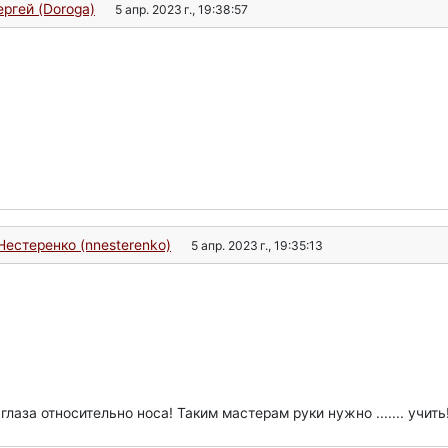
ергей (Doroga)
5 апр. 2023 г., 19:38:57
естеренко (nnesterenko)
5 апр. 2023 г., 19:35:13
аза относительно носа! Таким мастерам руки нужно ....... учить!