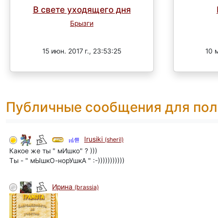
В свете уходящего дня
Брызги
Завершен
15 июн. 2017 г., 23:53:25
10 м
Публичные сообщения для пол
Irusiki
(sheril)
Какое же ты " мИшко" ? )))
Ты - " мЫшкО-норУшкА " :-)))))))))))
Ирина
(brassia)