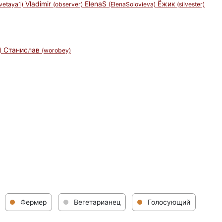
Vladimir
ElenaS
Ёжик
svetaya1)
(observer)
(ElenaSolovieva)
(silvester)
Станислав
)
(worobey)
Фермер
Вегетарианец
Голосующий