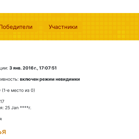
nt)
(current)
(current)
Победители
Участники
ции:
3 янв. 2016 г., 17:07:51
тивность:
включен режим невидимки
0 (1-e место из 0)
 17
: 25 Jan ****г.
я
ья