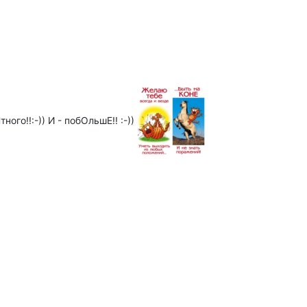
ого!!:-)) И - побОльшЕ!! :-))