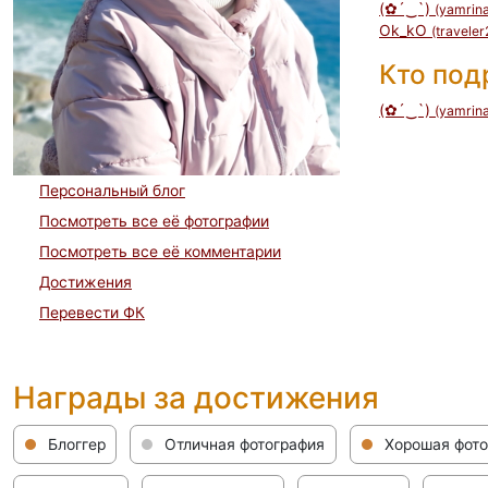
(✿´‿`)
(yamrina
Ok_kO
(traveler
Кто по
(✿´‿`)
(yamrina
Персональный блог
Посмотреть все её фотографии
Посмотреть все её комментарии
Достижения
Перевести ФК
Награды за достижения
Блоггер
Отличная фотография
Хорошая фот