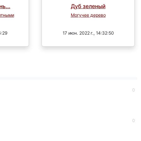
ь...
Дуб зеленый
отными
Могучее дерево
Завершен
6:29
17 июн. 2022 г., 14:32:50
0
0