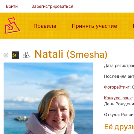
Войти
Зарегистрироваться
(current)
(curre
Правила
Принять участие
Natali
(Smesha)
Дата регистра
Последняя ак
Фоторейтинг
: 
Конкурс-ранк
:
День Рождения
Откуда: Росси
Её друз