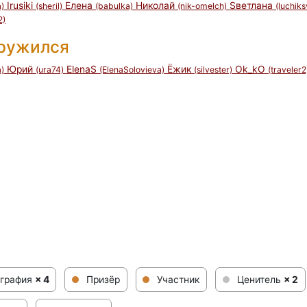
Irusiki
Елена
Николай
Sветлана
)
(sheril)
(babulka)
(nik-omelch)
(luchik
2)
дружился
Юрий
ElenaS
Ёжик
Ok_kO
)
(ura74)
(ElenaSolovieva)
(silvester)
(traveler2
ография
× 4
Призёр
Участник
Ценитель
× 2