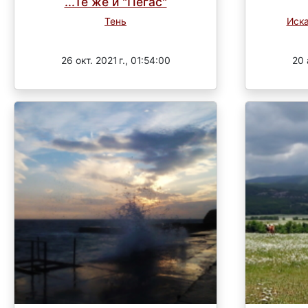
...Те же и "Пегас"
Тень
Иск
Завершен
26 окт. 2021 г., 01:54:00
20 