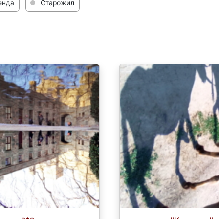
енда
Старожил