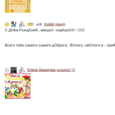
Irusiki
(sheril)
С ДНём РождЕниЯ , мЫшкО -норУшкО!!! :-)))))
Всего тебе самого-самого дОброго, тЁплого, свЕтлого и - приЯтн
Елена Аркадова
(ariadna7-7)