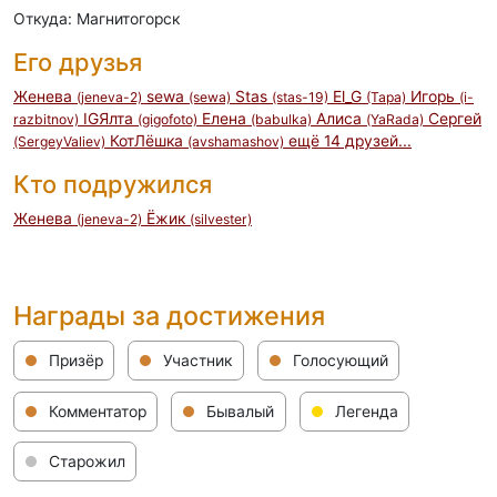
Откуда: Магнитогорск
Его друзья
Женева
sewa
Stas
El_G
Игорь
(jeneva-2)
(sewa)
(stas-19)
(Tapa)
(i-
IGЯлта
Елена
Алиса
Сергей
razbitnov)
(gigofoto)
(babulka)
(YaRada)
КотЛёшка
ещё 14 друзей...
(SergeyValiev)
(avshamashov)
Кто подружился
Женева
Ёжик
(jeneva-2)
(silvester)
Награды за достижения
Призёр
Участник
Голосующий
Комментатор
Бывалый
Легенда
Старожил