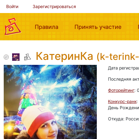
Войти
Зарегистрироваться
(current)
(curre
Правила
Принять участие
КaтеринКa
(k-terink-
Дата регистра
Последняя ак
Фоторейтинг
: 
Конкурс-ранк
:
День Рождения
Откуда: Росси