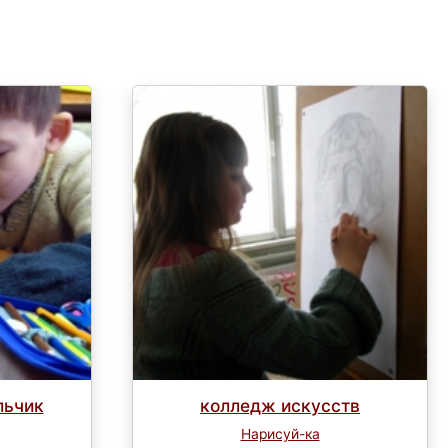
льчик
колледж искусств
Нарисуй-ка