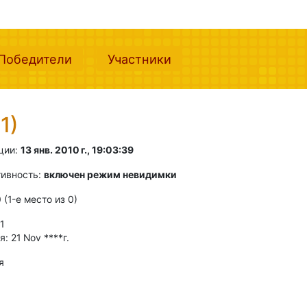
nt)
(current)
(current)
Победители
Участники
1)
ции:
13 янв. 2010 г., 19:03:39
тивность:
включен режим невидимки
0 (1-e место из 0)
 1
: 21 Nov ****г.
я