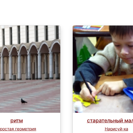
ритм
старательный ма
ростая геометрия
Нарисуй-ка