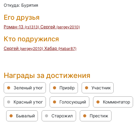
Откуда: Бурятия
Его друзья
Роман-13
Сергей
(rs1313)
(sergey2010)
Кто подружился
Сергей
Хабар
(sergey2010)
(Habar87)
Награды за достижения
Зеленый утюг
Призёр
Участник
Красный утюг
Голосующий
Комментатор
Бывалый
Старожил
Престиж