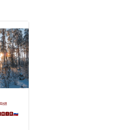
 дня
🅼🅸🆁🇷🇺