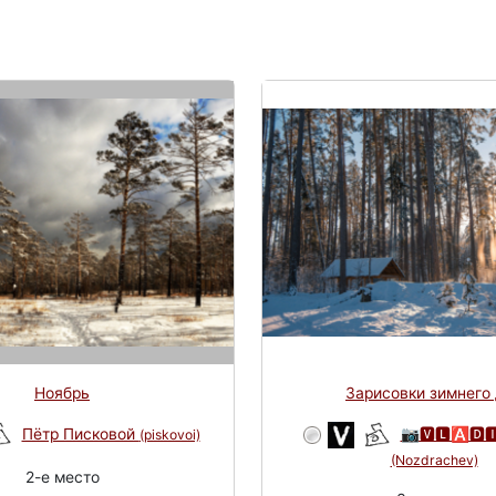
Ноябрь
Зарисовки зимнего
Пётр Писковой
📷🆅🅻🅰🅳🅸
(piskovoi)
(Nozdrachev)
2-e место