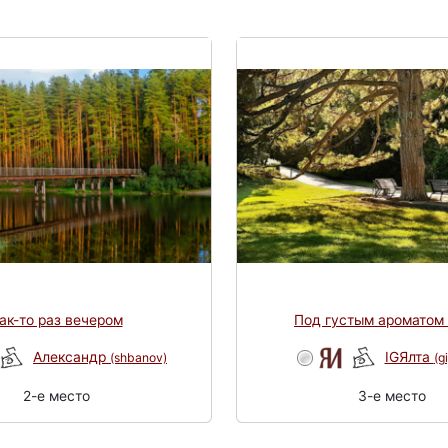
ак-то раз вечером
Под густым ароматом
Александр
IGЯлта
(shbanov)
(g
2-e место
3-e место