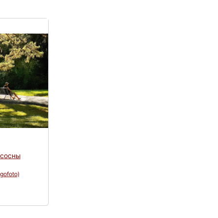
 сосны
igofoto)