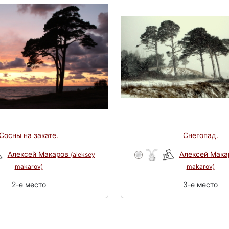
Сосны на закате.
Снегопад.
Алексей Макаров
Алексей Мак
(aleksey
makarov)
makarov)
2-e место
3-e место