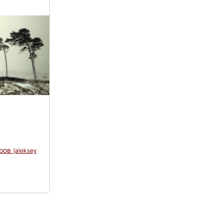
аров
(aleksey