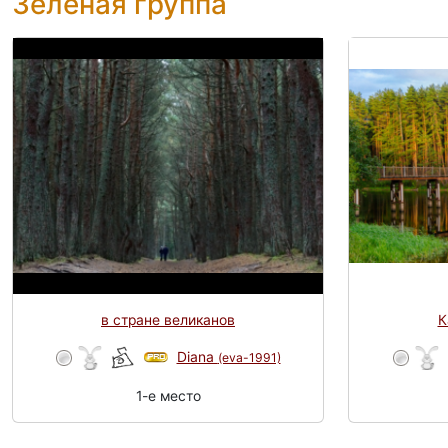
Зелёная группа
в стране великанов
К
Diana
(eva-1991)
1-e место