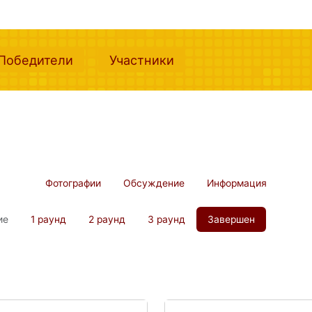
nt)
(current)
(current)
Победители
Участники
Фотографии
Обсуждение
Информация
ие
1 раунд
2 раунд
3 раунд
Завершен