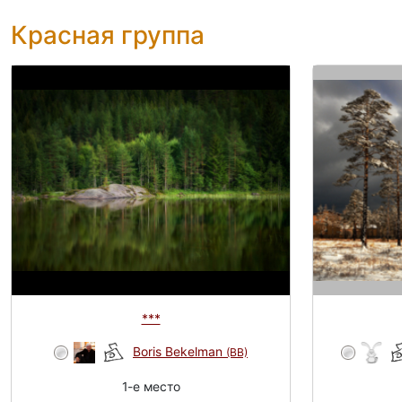
Красная группа
***
Boris Bekelman
(BB)
1-e место