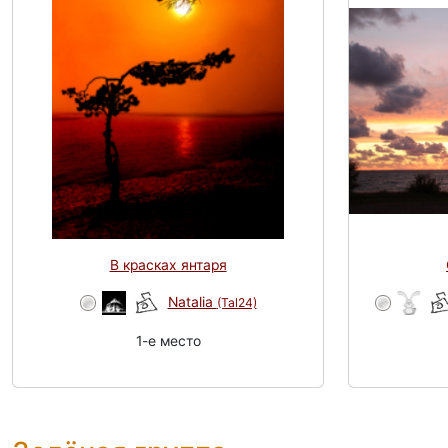
В красках янтаря
Natalia
(Tal24)
1-e место