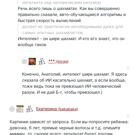
интелекта над человеческим разумом
Речь всего лишь о шахматах. Как вы совершенно
правильно сказали, авто-обучающиеся алгоритмы и
быстрая скорость вычислений
делает их практически непобедимыми даже для
самых опытных шахматистов
Интеллект - он шире шахмат. И кто его знает, что он
вообще такое.
***
(mirag)
0
Конечно, Анатолий, интелект шире шахмат. Я здесь
сказала об ИИ касательно шахмат, а если вообще,
тоже ведь пока не превзошел ИИ человеческий
разум. И не дай Б-г, чтобы превзошел.)
Екатерина
(bakabaka)
0
Картинки зависят от запроса. Если вы попросите ребенка:
девочка, 6 лет, прямые черные волосы и т.д. опишите
мимику, то, скорее всего, результат будет другим