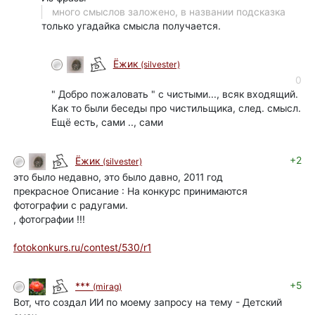
много смыслов заложено, в названии подсказка
только угадайка смысла получается.
Ёжик
(silvester)
0
" Добро пожаловать " с чистыми..., всяк входящий.
Как то были беседы про чистильщика, след. смысл.
Ещё есть, сами .., сами
+2
Ёжик
(silvester)
это было недавно, это было давно, 2011 год
прекрасное Описание : На конкурс принимаются
фотографии с радугами.
, фотографии !!!
fotokonkurs.ru/contest/530/r1
+5
***
(mirag)
Вот, что создал ИИ по моему запросу на тему - Детский