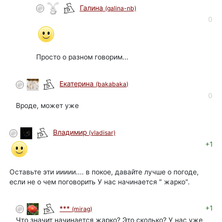
Галина
(galina-nb)
автор
0
Просто о разном говорим...
Екатерина
(bakabaka)
0
Вроде, может уже
Владимир
(vladisar)
+1
Оставьте эти иииии.... в покое, давайте лучше о погоде,
если не о чем поговорить У нас начинается " жарко".
+1
***
(mirag)
Что значит начинается жарко? Это сколько? У нас уже