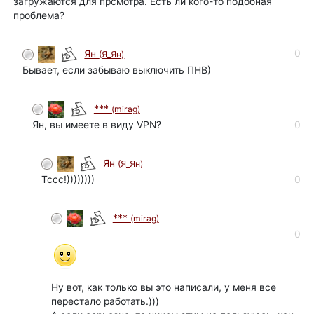
загружаются для прсмотра. Есть ли кого-то подобная
проблема?
0
Ян
(Я_Ян)
Бывает, если забываю выключить ПНВ)
***
(mirag)
Ян, вы имеете в виду VPN?
0
Ян
(Я_Ян)
Тссс!))))))))
0
***
(mirag)
0
Ну вот, как только вы это написали, у меня все
перестало работать.)))