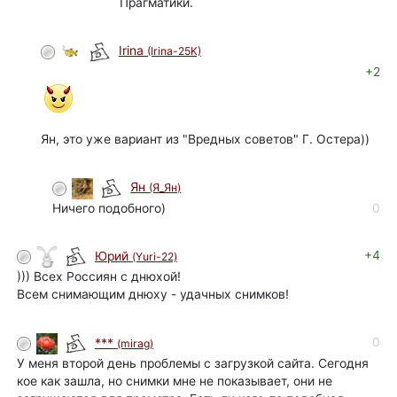
Прагматики.
Irina
(Irina-25K)
+2
Ян, это уже вариант из "Вредных советов" Г. Остера))
Ян
(Я_Ян)
Ничего подобного)
0
+4
Юрий
(Yuri-22)
))) Всех Россиян с днюхой!
Всем снимающим днюху - удачных снимков!
0
***
(mirag)
У меня второй день проблемы с загрузкой сайта. Сегодня
кое как зашла, но снимки мне не показывает, они не