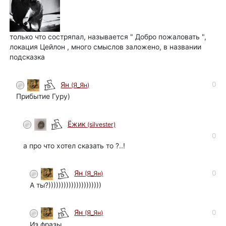
только что состряпал, называется " Добро пожаловать ",
локация Цейлон , много смыслов заложено, в названии
подсказка
0
Ян
(Я_Ян)
Прибытие Гуру)
Ёжик
(silvester)
0
а про что хотел сказать то ?..!
0
Ян
(Я_Ян)
А ты?)))))))))))))))))))))
0
Ян
(Я_Ян)
Из фразы