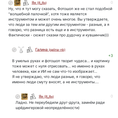
0
Ян
(Я_Ян)
Ну, что я тут могу сказать, Фотошоп же не стал подобной
"волшебной палочкой", хотя тоже является
инструментом и может очень многое. Вы утверждаете,
что люди за тем или другим инструментом - разные, а я
говорю, что разница есть еще и в инструментах.
Фактически - сюжет сказки про дудочку и кувшинчик)))
Галина
(galina-nb)
автор
+3
В умелых руках и фотошоп творит чудеса... и картинку
тоже может с нуля отрисовать... но именно в руках
человека, как и ИИ не сам что-то изображает...
Я не утверждаю, что люди разные, я говорю, что
именно люди смуту вносят, а не инструменты....
0
Ян
(Я_Ян)
Ладно. Не переубедили друг-друга, замнём ради
шрёдингеровой неопределённости)