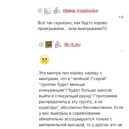
Ирина
(IrinaShtolba)
+4
Всё так серьёзно, как будто корову
проигрываем... (или выигрываем?))
Ян
(Я_Ян)
0
Эта мантра про корову наряду с
мантрами, что в "зелёной"/"серой"
"группах будет меньше
конкуренции"/"будет больше шансов
выйти в следующий раунд"/"программа
распределила в эту группу, а не
кураторы", абсолютно бессмысленна. Если
у вас выигрыш в соревновании
обязательно ассоциируется только с
материальной выгодой, то у других это не