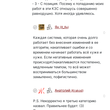
- З - С позиция. Посему к попаданию моих
работ в эти КЗС отношусь совершенно
равнодушно. Хотя иногда удивляюсь.
Ян
(Я_Ян)
0
Каждая система, которая очень долго
работает без внесения изменений в ее
алгоритм, накапливает ошибки и со
временем начинает работать всё хуже и
хуже. Если негативные изменения
происходят/накапливаются постепенно,
медленным темпом, то всё может
восприниматься большинством
замыленно, пофигистично.
Анатолий
(Krakod)
0
P.S. Некорректно я третью категорию
назвал. Правильнее будет: (3)