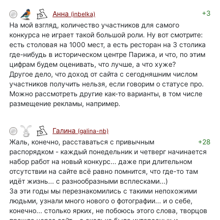
+3
Анна
(inbelka)
На мой взгляд, количество участников для самого
конкурса не играет такой большой роли. Ну вот смотрите:
есть столовая на 1000 мест, а есть ресторан на 3 столика
где-нибудь в историческом центре Парижа, и что, по этим
цифрам будем оценивать, что лучше, а что хуже?
Другое дело, что доход от сайта с сегодняшним числом
участников получить нельзя, если говорим о статусе про.
Можно рассмотреть другие как-то варианты, в том числе
размещение рекламы, например.
Галина
(galina-nb)
Жаль, конечно, расставаться с привычным
+28
распорядком - каждый понедельник и четверг начинается
набор работ на новый конкурс... даже при длительном
отсутствии на сайте всё равно помнится, что где-то там
идёт жизнь... с разнообразными всплесками...)
За эти годы мы перезнакомились с такими непохожими
людьми, узнали много нового о фотографии... и о себе,
конечно... столько ярких, не побоюсь этого слова, творцов