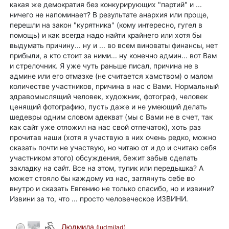
какая же демократия без конкурирующих "партий" и ...
ничего не напоминает? В результате анархия или проще,
перешли на закон "курятника" (кому интересно, гугел в
помощь) и как всегда надо найти крайнего или хотя бы
выдумать причину... ну и ... во всем виноваты финансы, нет
прибыли, а кто стоит за ними... ну конечно админ... вот Вам
и стрелочник. Я уже чуть раньше писал, причина не в
админе или его отмазке (не считается хамством) о малом
количестве участников, причина в нас с Вами. Нормальный
здравомыслящий человек, художник, фотограф, человек
ценящий фотографию, пусть даже и не умеющий делать
шедевры одним словом адекват (мы с Вами не в счет, так
как сайт уже отложил на нас свой отпечаток), хоть раз
прочитав наши (хотя я участвую в них очень редко, можно
сказать почти не участвую, но читаю от и до и считаю себя
участником этого) обсуждения, бежит забыв сделать
закладку на сайт. Все на этом, тупик или передышка? А
может стояло бы каждому из нас, заглянуть себе во
внутро и сказать Евгению не только спасибо, но и извини?
Извини за то, что ... просто человеческое ИЗВИНИ.
Людмила
(ludmilad)