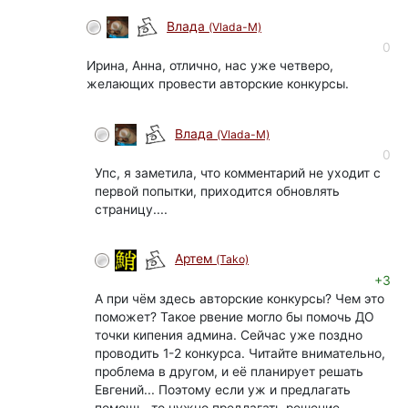
Влада
(Vlada-M)
0
Ирина, Анна, отлично, нас уже четверо,
желающих провести авторские конкурсы.
Влада
(Vlada-M)
0
Упс, я заметила, что комментарий не уходит с
первой попытки, приходится обновлять
страницу....
Артем
(Tako)
+3
А при чëм здесь авторские конкурсы? Чем это
поможет? Такое рвение могло бы помочь ДО
точки кипения админа. Сейчас уже поздно
проводить 1-2 конкурса. Читайте внимательно,
проблема в другом, и её планирует решать
Евгений... Поэтому если уж и предлагать
помощь, то нужно предлагать решение