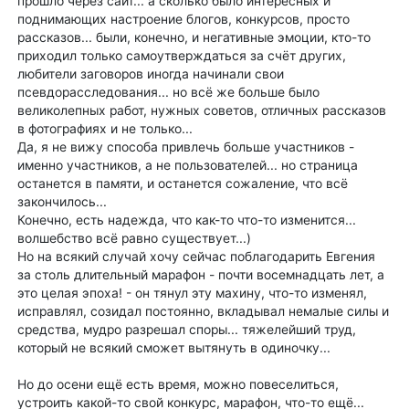
прошло через сайт... а сколько было интересных и
поднимающих настроение блогов, конкурсов, просто
рассказов... были, конечно, и негативные эмоции, кто-то
приходил только самоутверждаться за счёт других,
любители заговоров иногда начинали свои
псевдорасследования... но всё же больше было
великолепных работ, нужных советов, отличных рассказов
в фотографиях и не только...
Да, я не вижу способа привлечь больше участников -
именно участников, а не пользователей... но страница
останется в памяти, и останется сожаление, что всё
закончилось...
Конечно, есть надежда, что как-то что-то изменится...
волшебство всё равно существует...)
Но на всякий случай хочу сейчас поблагодарить Евгения
за столь длительный марафон - почти восемнадцать лет, а
это целая эпоха! - он тянул эту махину, что-то изменял,
исправлял, созидал постоянно, вкладывал немалые силы и
средства, мудро разрешал споры... тяжелейший труд,
который не всякий сможет вытянуть в одиночку...
Но до осени ещё есть время, можно повеселиться,
устроить какой-то свой конкурс, марафон, что-то ещё...