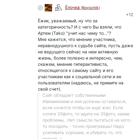
Ёлочка
(Boyochik)
+12
Ёжик, уважаемый, ну что за
категоричность? И с чего Вы взяли, что
Артем (Tako) "учит нас чему то..."?
Мне кажется, что мнение участника,
неравнодушного к судьбе сайта, пусть даже
не ведущего сейчас на нем активную
жизнь, более полезно и интересно, чем,
скажем, мнение гиперактивиста,
относящегося к самому сайту и его
участникам как к социальной сети и ее
пользователям (надеюсь, не примите на
свой счет).
Сайт обладает собственными
Изюминками и они должны оставаться,
если хочется чтобы он ещё жил. Если
хотите 35фото, то идите на 35фото, какие
проблемы.. Нет смысла пытаться на кого-
то походить - точно проиграешь! Надо
усиливать хорошее, и убирать то, что
вредит. <