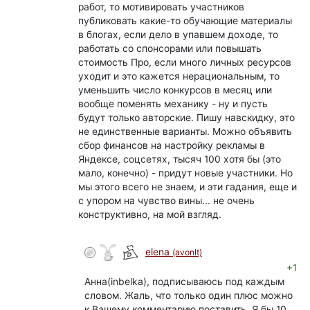
работ, то мотивировать участников
публиковать какие-то обучающие материалы
в блогах, если дело в упавшем доходе, то
работать со спонсорами или повышать
стоимость Про, если много личных ресурсов
уходит и это кажется нерациональным, то
уменьшить число конкурсов в месяц или
вообще поменять механику - ну и пусть
будут только авторские. Пишу навскидку, это
не единственные варианты. Можно объявить
сбор финансов на настройку рекламы в
Яндексе, соцсетях, тысяч 100 хотя бы (это
мало, конечно) - придут новые участники. Но
мы этого всего не знаем, и эти гадания, еще и
с упором на чувство вины... не очень
конструктивно, на мой взгляд.
elena
(avonlt)
+1
Анна(inbelka), подписываюсь под каждым
словом. Жаль, что только один плюс можно
к Вашему комментарию поставить. Я бы 10