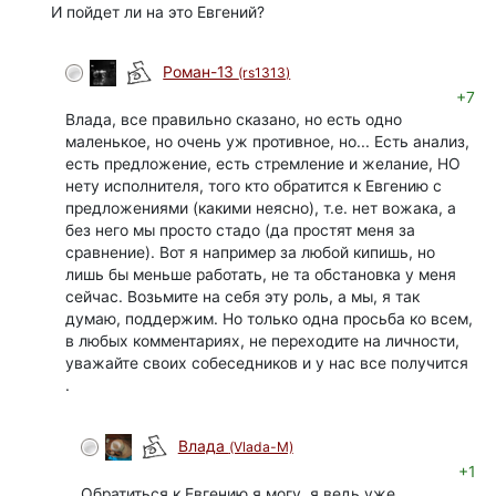
И пойдет ли на это Евгений?
Роман-13
(rs1313)
+7
Влада, все правильно сказано, но есть одно
маленькое, но очень уж противное, но... Есть анализ,
есть предложение, есть стремление и желание, НО
нету исполнителя, того кто обратится к Евгению с
предложениями (какими неясно), т.е. нет вожака, а
без него мы просто стадо (да простят меня за
сравнение). Вот я например за любой кипишь, но
лишь бы меньше работать, не та обстановка у меня
сейчас. Возьмите на себя эту роль, а мы, я так
думаю, поддержим. Но только одна просьба ко всем,
в любых комментариях, не переходите на личности,
уважайте своих собеседников и у нас все получится
.
Влада
(Vlada-M)
+1
Обратиться к Евгению я могу, я ведь уже