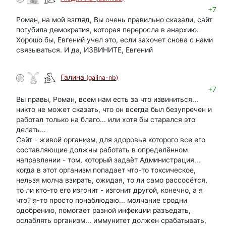
+7
Роман, на мой взгляд, Вы очень правильно сказали, сайт
погубила демократия, которая переросла в анархию.
Хорошо бы, Евгений учел это, если захочет снова с нами
связываться. И да, ИЗВИНИТЕ, Евгений
Галина
(galina-nb)
+7
Вы правы, Роман, всем нам есть за что извиниться...
никто не может сказать, что он всегда был безупречен и
работал только на благо... или хотя бы старался это
делать...
Сайт - живой организм, для здоровья которого все его
составляющие должны работать в определённом
направлении - том, который задаёт Администрация...
когда в этот организм попадает что-то токсическое,
нельзя молча взирать, ожидая, то ли само рассосётся,
то ли кто-то его изгонит - изгонит другой, конечно, а я
что? я-то просто понаблюдаю... молчание сродни
одобрению, помогает разной инфекции разъедать,
ослаблять организм... иммунитет должен срабатывать,