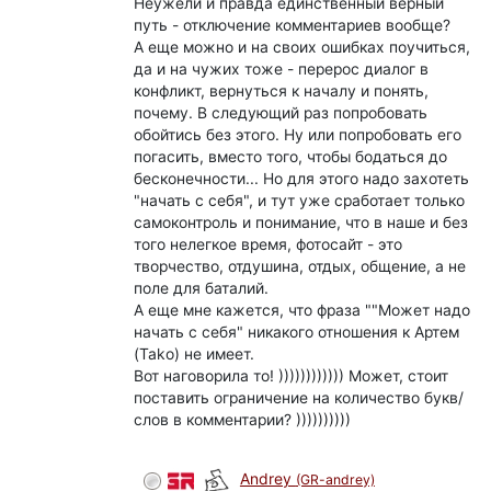
Неужели и правда единственный верный
путь - отключение комментариев вообще?
А еще можно и на своих ошибках поучиться,
да и на чужих тоже - перерос диалог в
конфликт, вернуться к началу и понять,
почему. В следующий раз попробовать
обойтись без этого. Ну или попробовать его
погасить, вместо того, чтобы бодаться до
бесконечности... Но для этого надо захотеть
"начать с себя", и тут уже сработает только
самоконтроль и понимание, что в наше и без
того нелегкое время, фотосайт - это
творчество, отдушина, отдых, общение, а не
поле для баталий.
А еще мне кажется, что фраза ""Может надо
начать с себя" никакого отношения к Артем
(Tako) не имеет.
Вот наговорила то! )))))))))))) Может, стоит
поставить ограничение на количество букв/
слов в комментарии? ))))))))))
Andrey
(GR-andrey)