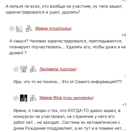
+1
А нельзя ли всех, кто вообще не участник, ну типа зашел,
зарегистрировался и ушел, удалить?
Ирина
(IrinaShtolba)
+6
А смысл? Человек зарегистрировался, приглядывается,
планирует поучаствовать... Удалить его, чтобы даже и не
думал! ?
Людмила
(ludmilad)
0
Ира, что то не поняла... Это от Самого информация???
Ирина-Rina
(irina-samoilenko)
+1
Ирина, я говорю о тех, кто КОГДА-ТО давно зашел, в
конкурсах не участвовал, на страничке у него его
работ нет... не заходит...Система их автоматически с
днем Рождения поздравляет, а их тут и в помине нет....