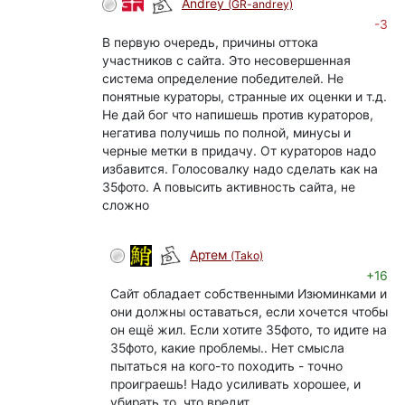
Andrey
(GR-andrey)
-3
В первую очередь, причины оттока
участников с сайта. Это несовершенная
система определение победителей. Не
понятные кураторы, странные их оценки и т.д.
Не дай бог что напишешь против кураторов,
негатива получишь по полной, минусы и
черные метки в придачу. От кураторов надо
избавится. Голосовалку надо сделать как на
35фото. А повысить активность сайта, не
сложно
Артем
(Tako)
+16
Сайт обладает собственными Изюминками и
они должны оставаться, если хочется чтобы
он ещё жил. Если хотите 35фото, то идите на
35фото, какие проблемы.. Нет смысла
пытаться на кого-то походить - точно
проиграешь! Надо усиливать хорошее, и
убирать то, что вредит.