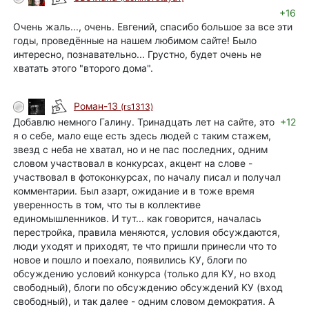
+16
Очень жаль..., очень. Евгений, спасибо большое за все эти
годы, проведённые на нашем любимом сайте! Было
интересно, познавательно... Грустно, будет очень не
хватать этого "второго дома".
Роман-13
(rs1313)
Добавлю немного Галину. Тринадцать лет на сайте, это
+12
я о себе, мало еще есть здесь людей с таким стажем,
звезд с неба не хватал, но и не пас последних, одним
словом участвовал в конкурсах, акцент на слове -
участвовал в фотоконкурсах, по началу писал и получал
комментарии. Был азарт, ожидание и в тоже время
уверенность в том, что ты в коллективе
единомышленников. И тут... как говорится, началась
перестройка, правила меняются, условия обсуждаются,
люди уходят и приходят, те что пришли принесли что то
новое и пошло и поехало, появились КУ, блоги по
обсуждению условий конкурса (только для КУ, но вход
свободный), блоги по обсуждению обсуждений КУ (вход
свободный), и так далее - одним словом демократия. А