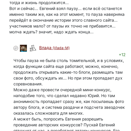
тогда и жизнь продолжится...
Вот и сейчас... Евгений взял паузу... если всё останется
именно таким же, как на этот момент, то пауза наверняка
перейдёт в окончание истории этого славного сайта...
участников мало? от паузы их точно не прибавится...
молча ждать? значит, надо ждать конца...
Влада
(Vlada-M)
+12
Чтобы пауза не была столь томительной, и в условиях,
когда функции сайта еще работают, можно, конечно,
продолжать открывать какие-то блоги, размещать там
свои фото, обсуждать их... Но при этом пропадает дух
соревнования.
Можно даже провести очередной мини-конкурс,
наподобие того, что сделал недавно Юрий. Но там
анонимность пропадает сразу же, как посылаешь фото
автору блога, и система раздачи и подсчета звездочек
оказалась сложновата для многих.
А может быть, попросить Евгения разрешить
проведение авторских конкурсов? Пускай Евгений
отдохнет от нас, а поработают авторы конкурсов. Его