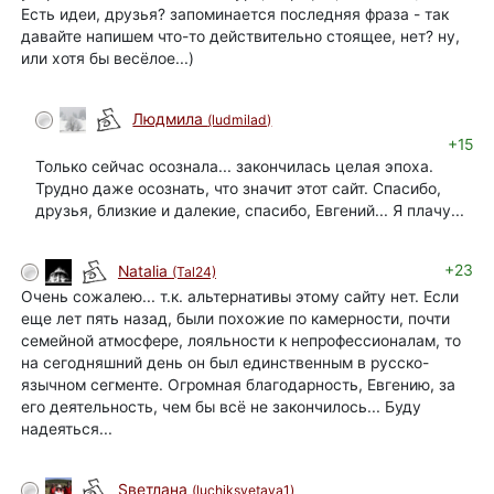
Есть идеи, друзья? запоминается последняя фраза - так
давайте напишем что-то действительно стоящее, нет? ну,
или хотя бы весёлое...)
Людмила
(ludmilad)
+15
Только сейчас осознала... закончилась целая эпоха.
Трудно даже осознать, что значит этот сайт. Спасибо,
друзья, близкие и далекие, спасибо, Евгений... Я плачу...
+23
Natalia
(Tal24)
Очень сожалею... т.к. альтернативы этому сайту нет. Если
еще лет пять назад, были похожие по камерности, почти
семейной атмосфере, лояльности к непрофессионалам, то
на сегодняшний день он был единственным в русско-
язычном сегменте. Огромная благодарность, Евгению, за
его деятельность, чем бы всё не закончилось... Буду
надеяться...
Sветлана
(luchiksvetaya1)