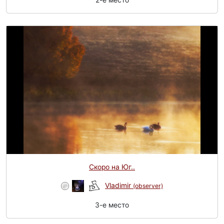
2-e место
Скоро на Юг..
Vladimir
(observer)
3-e место