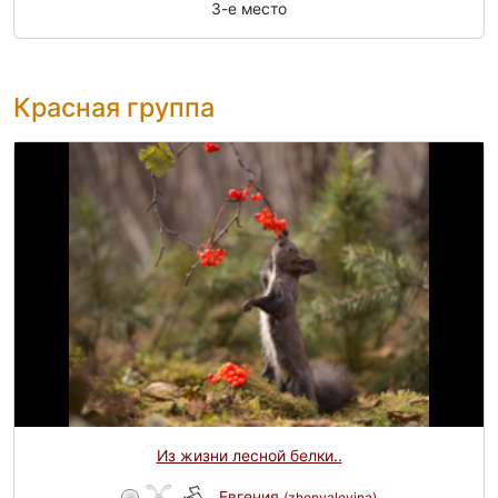
3-e место
Красная группа
Из жизни лесной белки..
Евгения
(zhenyalevina)