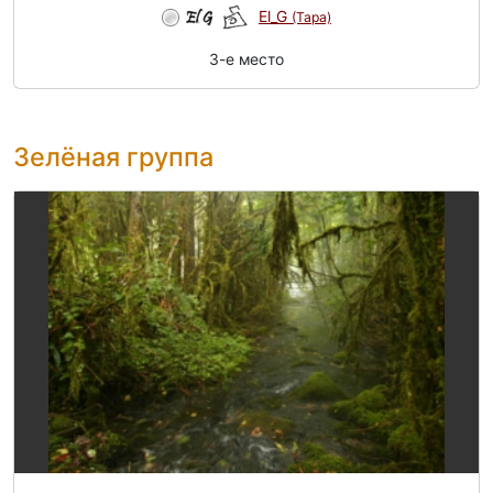
El_G
(Tapa)
3-e место
Зелёная группа