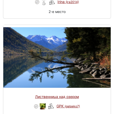
Irina
(ira2014)
2-e место
Лиственница над озером
GPK
(galpeko7)