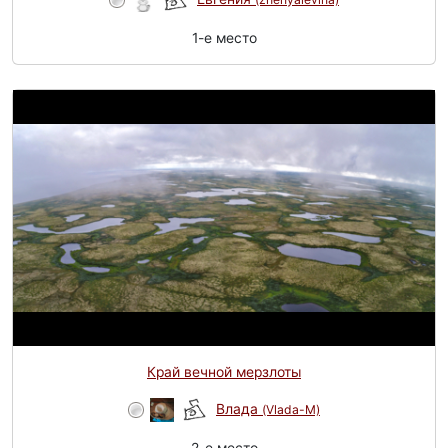
1-e место
Край вечной мерзлоты
Влада
(Vlada-M)