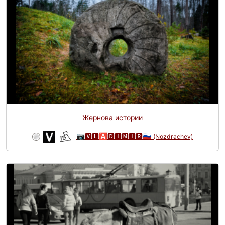
Жернова истории
📷🆅🅻🅰🅳🅸🅼🅸🆁🇷🇺
(Nozdrachev)