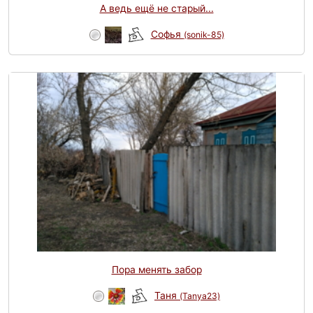
А ведь ещё не старый...
Софья
(sonik-85)
Пора менять забор
Таня
(Tanya23)