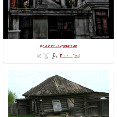
дом с привидениями
Rock'n
(Roll)