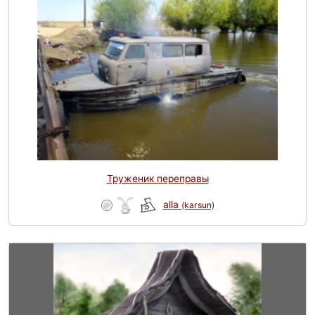
Труженик переправы
alla
(karsun)