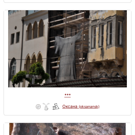
***
Оксана
(oksanansk)