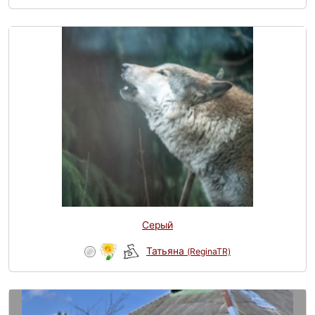
Серый
Татьяна
(ReginaTR)