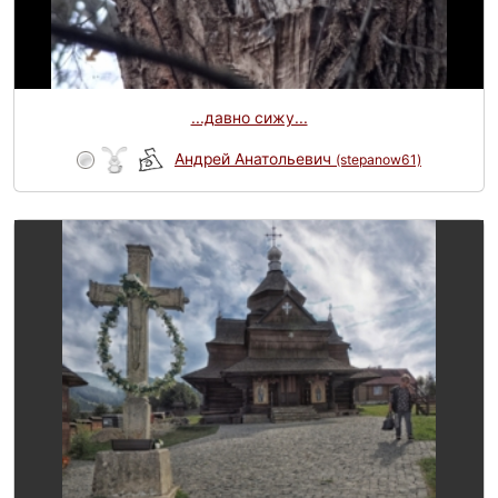
...давно сижу...
Андрей Анатольевич
(stepanow61)