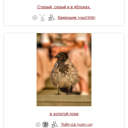
Старый, серый и в яблоках.
бакенщик
(vlad1956)
в золотой поре
Yulin-ca
(yulin-ca)