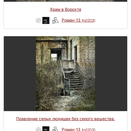
Храм в Ворохте
Роман-13
(rs1313)
Правление серых людишек без серого вещества.
Роман-13
(rs1313)