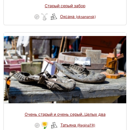
Старый серый забор
Оксана
(oksanansk)
Очень старый и очень серый..Целых два
Татьяна
(ReginaTR)