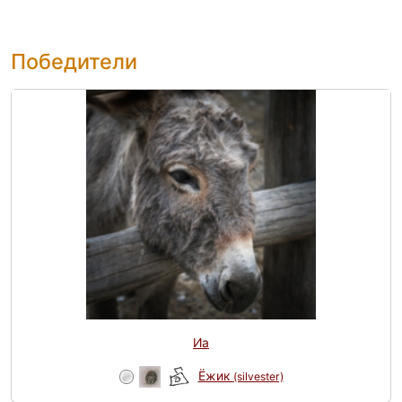
Победители
Иа
Ёжик
(silvester)