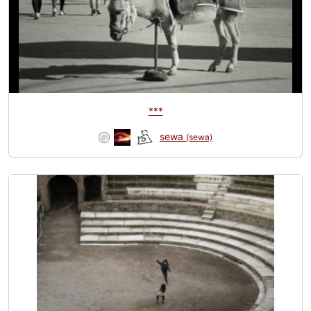
***
sewa
(sewa)