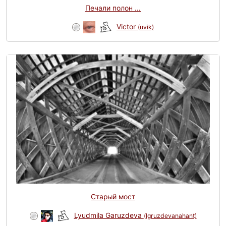
Печали полон ...
Victor
(uvik)
Старый мост
Lyudmila Garuzdeva
(lgruzdevanahant)