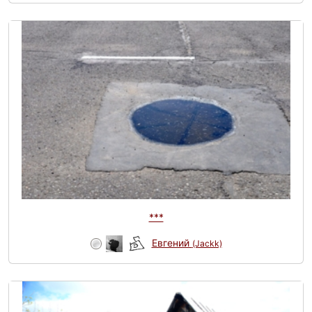
***
Евгений
(Jackk)