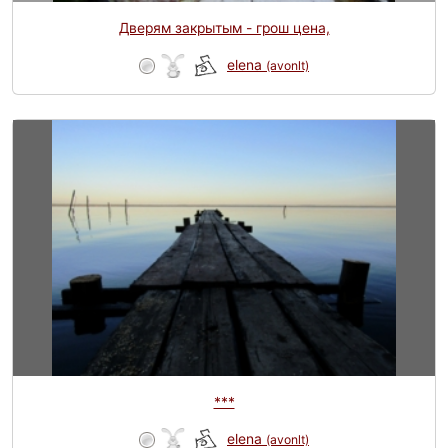
Дверям закрытым - грош цена,
elena
(avonlt)
***
elena
(avonlt)