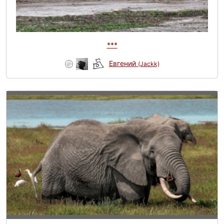
***
Евгений
(Jackk)