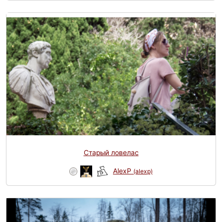
Старый ловелас
AlexP
(alexp)