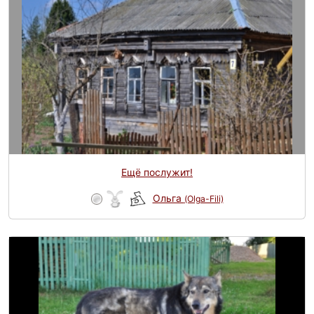
Ещё послужит!
Ольга
(Olga-Fili)