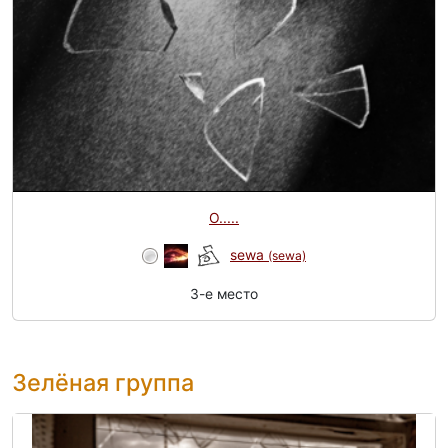
О.....
sewa
(sewa)
3-e место
Зелёная группа