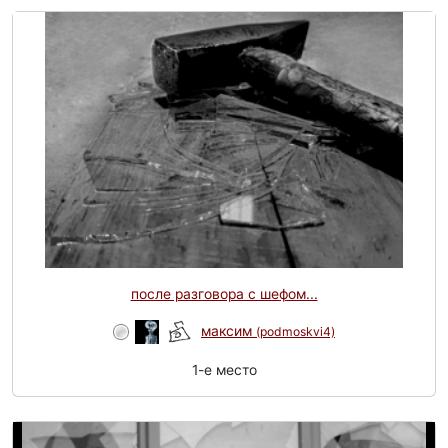
после разговора с шефом...
максим
(podmoskvi4)
1-e место