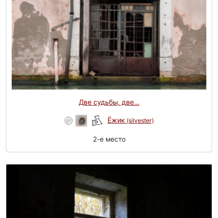
Две судьбы, две...
Ёжик
(silvester)
2-e место