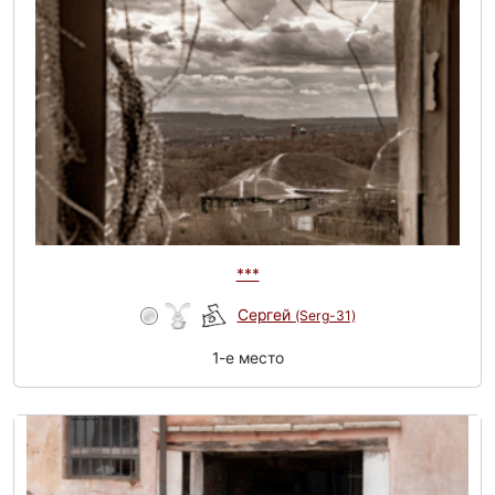
***
Сергей
(Serg-31)
1-e место