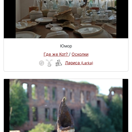
Юмор
Где же Кот?
/
Осколки
Лариса
(Larka)