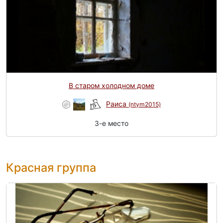
В старом холодном доме
Раиса
(ntym2015)
3-e место
Красная группа