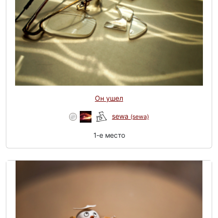
Он ушел
sewa
(sewa)
1-e место