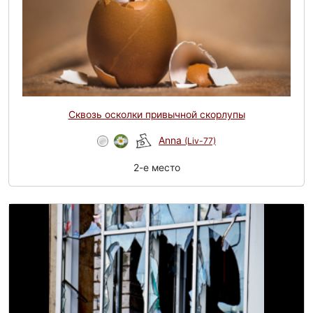
Сквозь осколки привычной скорлупы
Anna
(Liv-77)
2-e место