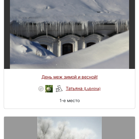
День меж зимой и весной!
Татьяна
(Lubnina)
1-e место