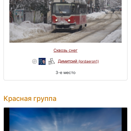
Сквозь снег
Димитрий
(lordaeron1)
3-e место
Красная группа