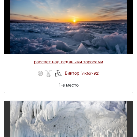
рассвет над ледяными торосами
Виктор
(viktor-92)
1-e место