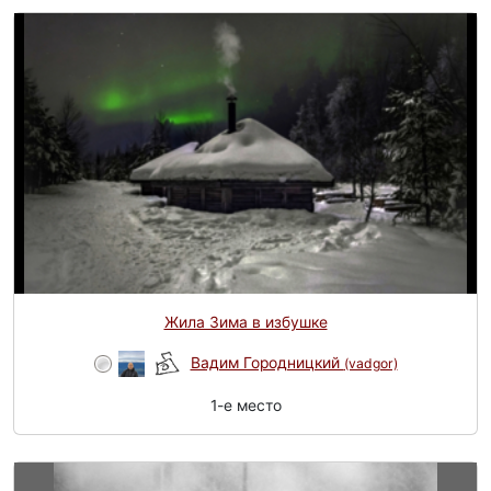
Жила Зима в избушке
Вадим Городницкий
(vadgor)
1-e место