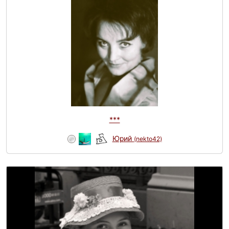
***
Юрий
(nekto42)