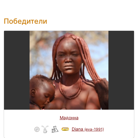
Победители
Мадонна
Diana
(eva-1991)