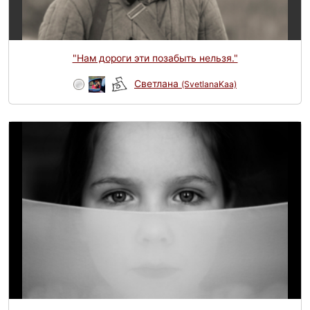
"Нам дороги эти позабыть нельзя."
Светлана
(SvetlanaKaa)