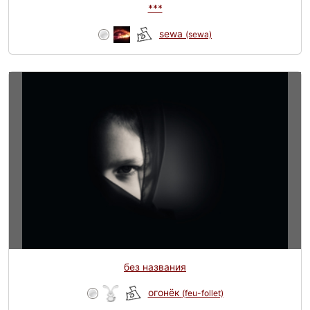
***
sewa
(sewa)
без названия
огонёк
(feu-follet)