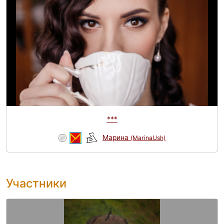
***
Марина
(MarinaUsh)
Участники