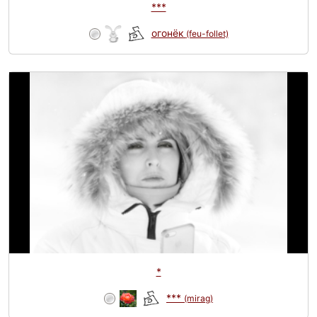
***
огонёк
(feu-follet)
*
***
(mirag)