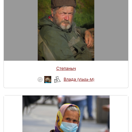
Степаныч
Влада
(Vlada-M)