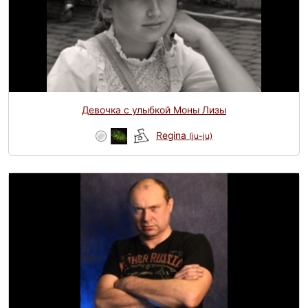
Девочка с улыбкой Моны Лизы
Regina
(ju-ju)