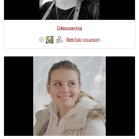
Официантка
Виктор
(vicanton)