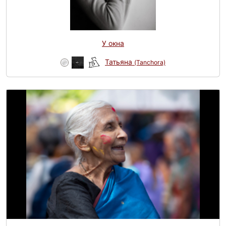
У окна
Татьяна
(Tanchora)