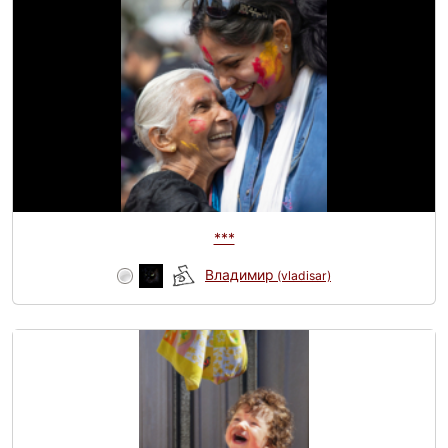
***
Владимир
(vladisar)