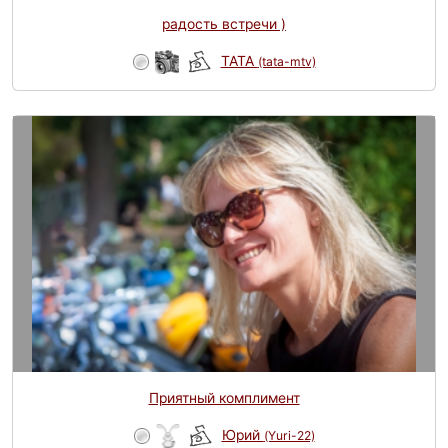
радость встречи )
TATA
(tata-mtv)
Приятный комплимент
Юрий
(Yuri-22)