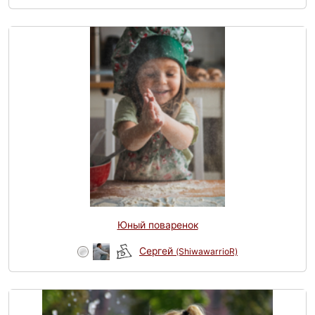
Юный поваренок
Сергей
(ShiwawarrioR)