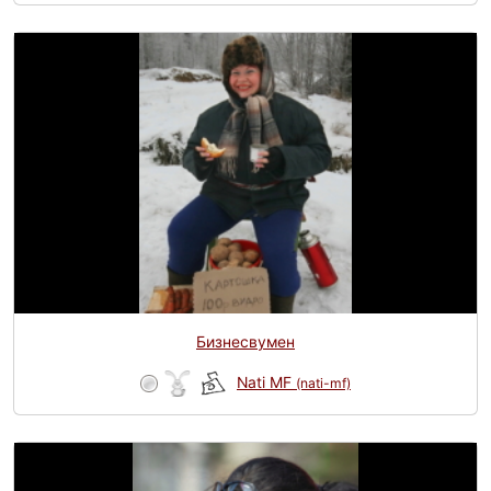
Бизнесвумен
Nati MF
(nati-mf)