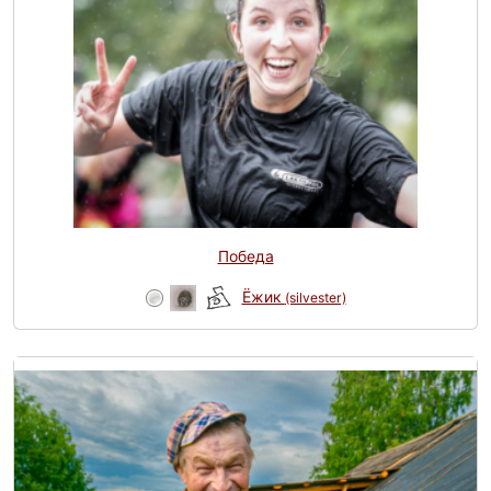
Победа
Ёжик
(silvester)