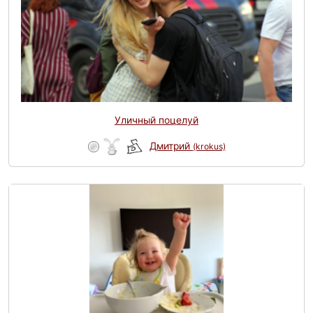
Уличный поцелуй
Дмитрий
(krokus)