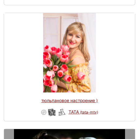
тюльпановое настроение )
TATA
(tata-mtv)