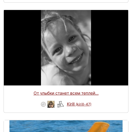
От улыбки станет всем теплей...
Kirill
(kirill-47)