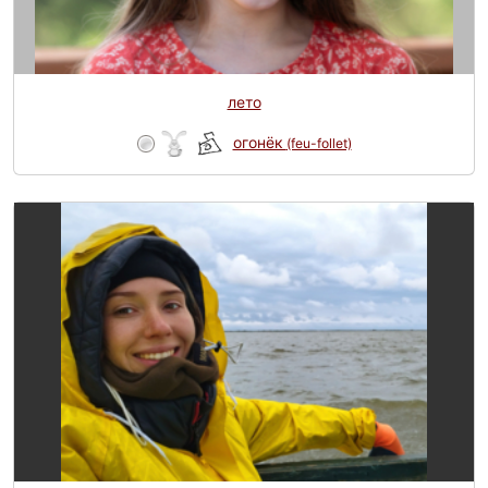
лето
огонёк
(feu-follet)