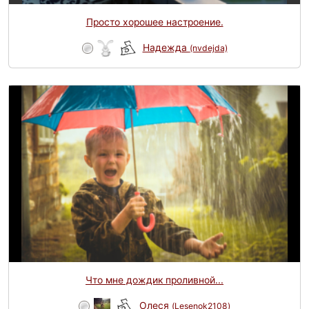
Просто хорошее настроение.
Надежда
(nvdejda)
Что мне дождик проливной...
Олеся
(Lesenok2108)