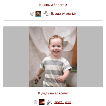
К новым берегам
Влада
(Vlada-M)
К деду на встречу
sewa
(sewa)