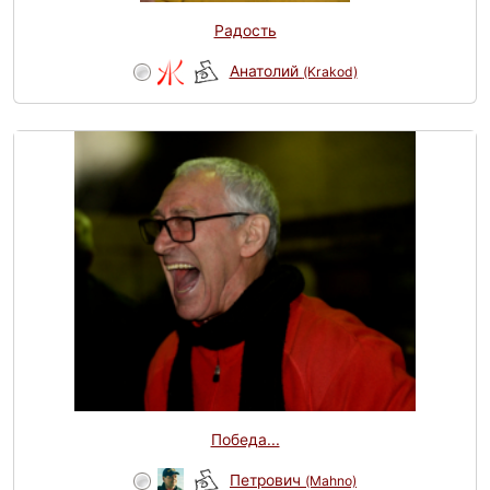
Радость
Анатолий
(Krakod)
Победа...
Петрович
(Mahno)