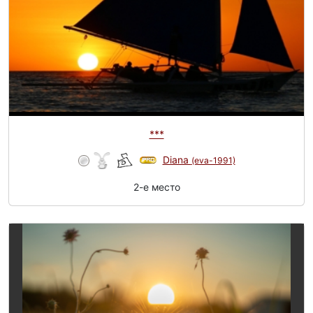
***
Diana
(eva-1991)
2-e место