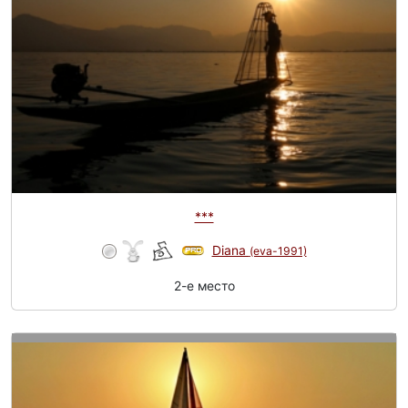
***
Diana
(eva-1991)
2-e место