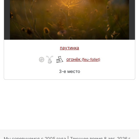
паутинка
огонёк
(feu-follet)
3-e место
Мы соревнуемся с 2005 года
|
Текущее время 8 авг. 2026 г.,