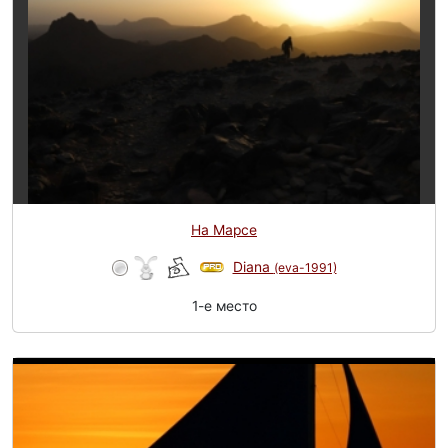
На Марсе
Diana
(eva-1991)
1-e место