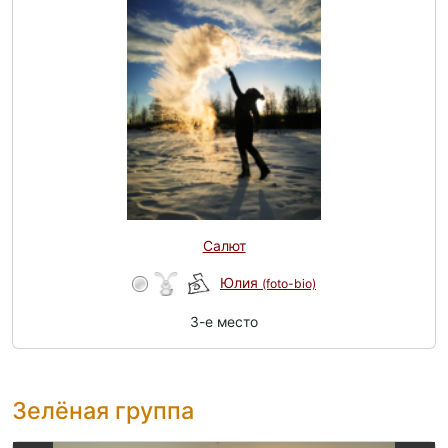
Салют
Юлия
(foto-bio)
3-e место
Зелёная группа