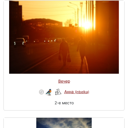
Вечер
Анна
(inbelka)
2-e место