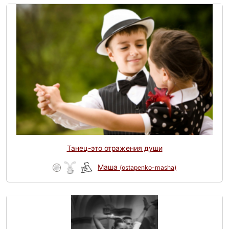
Танец-это отражения души
Маша
(ostapenko-masha)