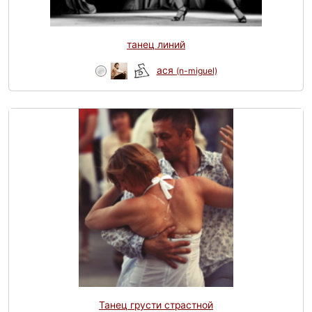
танец линий
ася
(n-miguel)
Танец грусти страстной