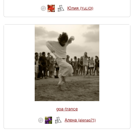
Юлия
(YuLiOl)
goa-trance
Алена
(alenap71)