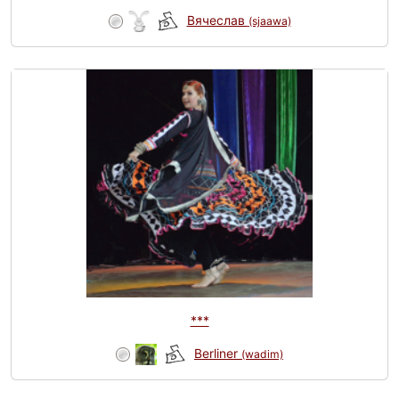
Вячеслав
(sjaawa)
***
Berliner
(wadim)