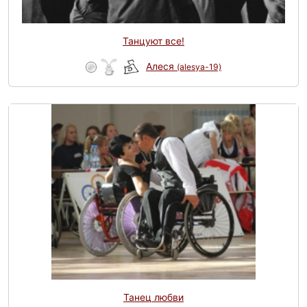
Танцуют все!
Алеся
(alesya-19)
Танец любви