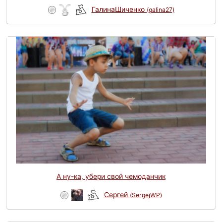
ГалинаШиченко
(galina27)
А ну-ка, убери свой чемоданчик
Сергей
(SergejWP)