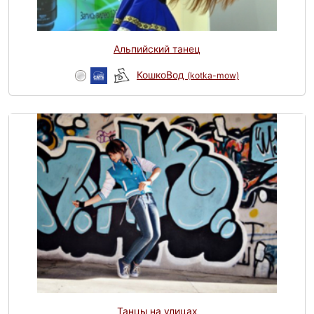
Альпийский танец
КошкоВод
(kotka-mow)
Танцы на улицах