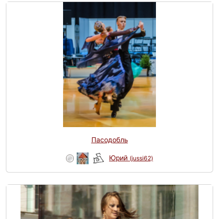
Пасодобль
Юрий
(jussi62)