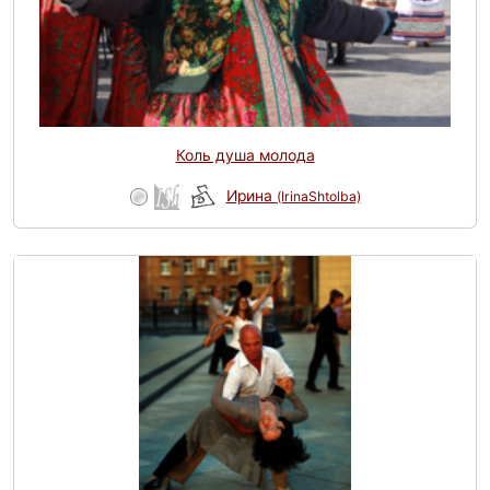
Коль душа молода
Ирина
(IrinaShtolba)