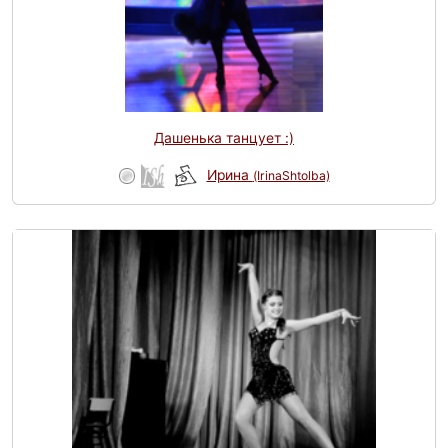
Дашенька танцует :)
Ирина
(IrinaShtolba)