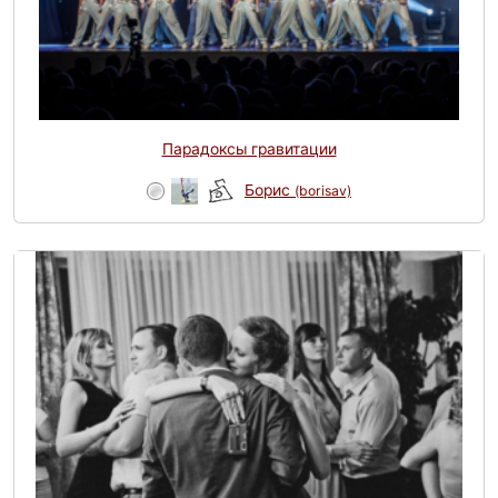
Парадоксы гравитации
Борис
(borisav)