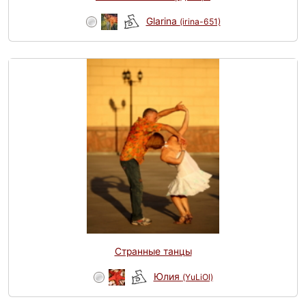
Glarina
(irina-651)
Странные танцы
Юлия
(YuLiOl)