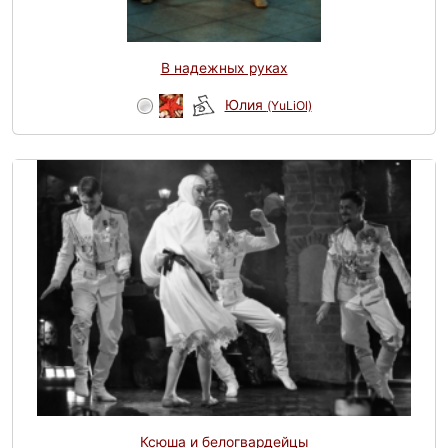
В надежных руках
Юлия
(YuLiOl)
Ксюша и белогвардейцы