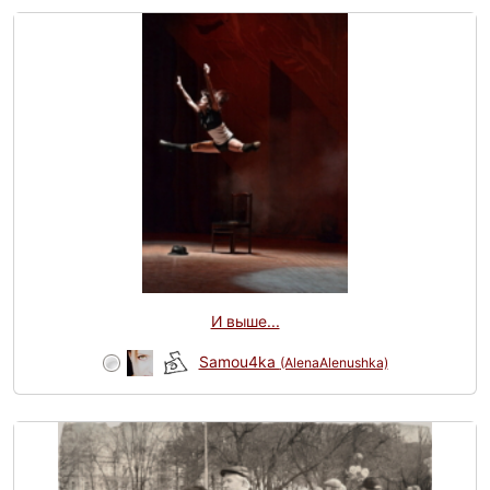
И выше...
Samou4ka
(AlenaAlenushka)