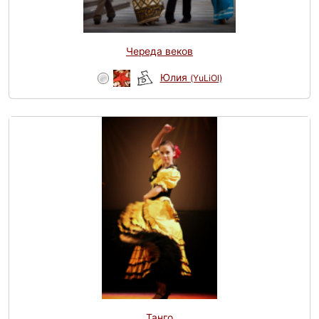
Череда веков
Юлия
(YuLiOl)
Танго