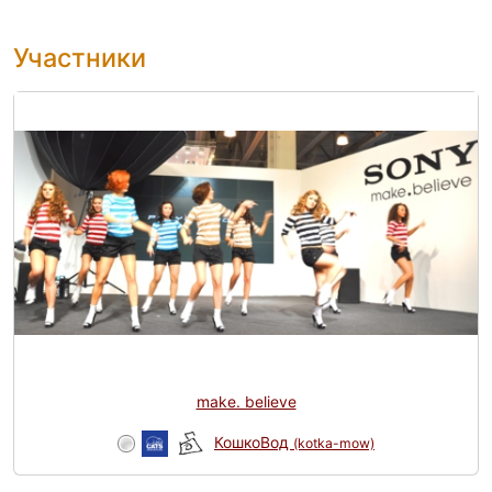
Участники
make. believe
КошкоВод
(kotka-mow)