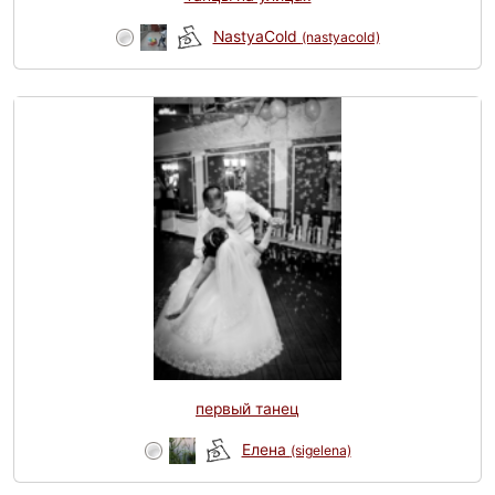
NastyaCold
(nastyacold)
первый танец
Елена
(sigelena)