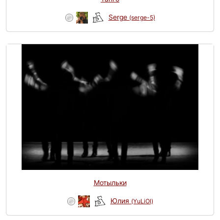
Serge
(serge-5)
Мотыльки
Юлия
(YuLiOl)