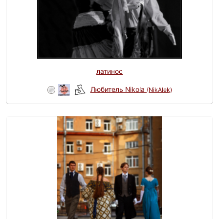
латинос
Любитель Nikola
(NikAlek)