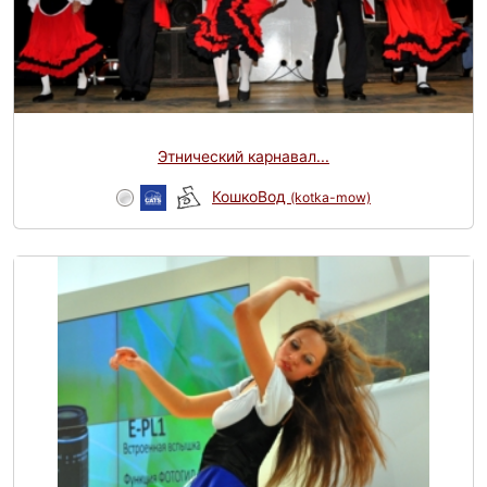
Этнический карнавал...
КошкоВод
(kotka-mow)