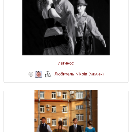
латинос
Любитель Nikola
(NikAlek)