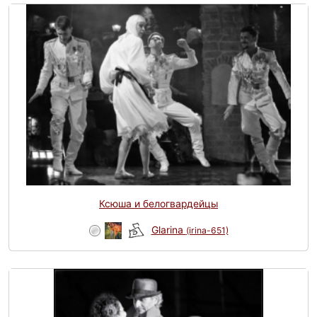
Ксюша и белогвардейцы
Glarina
(irina-651)