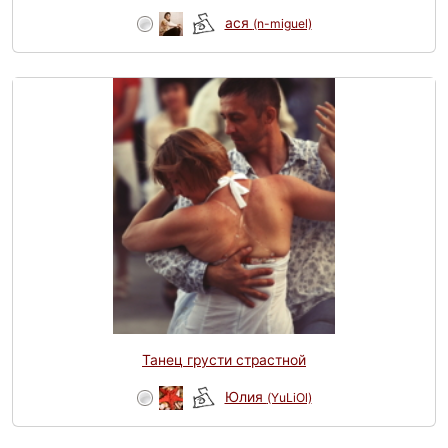
ася
(n-miguel)
Танец грусти страстной
Юлия
(YuLiOl)