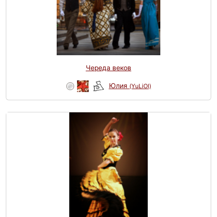
Череда веков
Юлия
(YuLiOl)