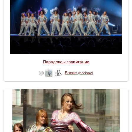
Парадоксы гравитации
Борис
(borisav)