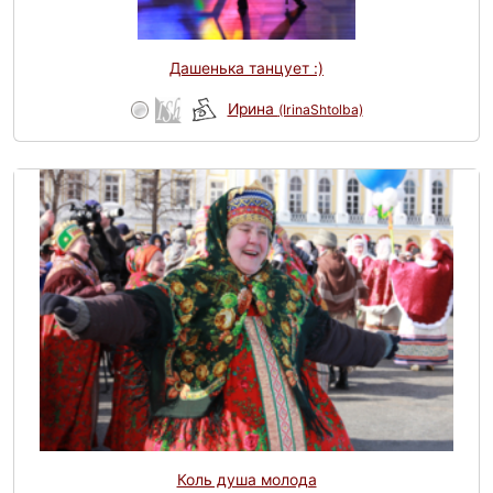
Дашенька танцует :)
Ирина
(IrinaShtolba)
Коль душа молода