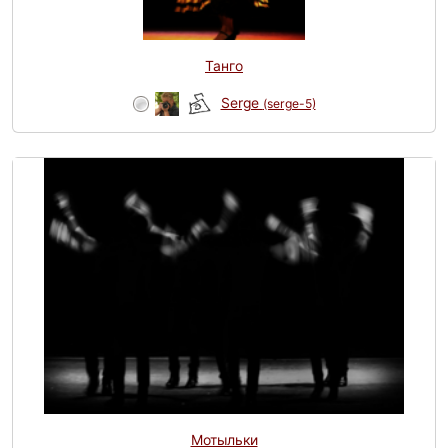
Танго
Serge
(serge-5)
Мотыльки