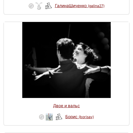
ГалинаШиченко
(galina27)
Двое и вальс
Борис
(borisav)