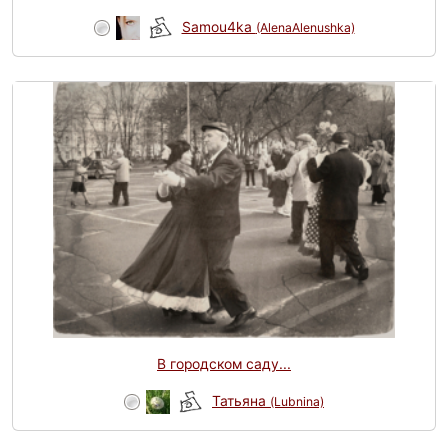
Samou4ka
(AlenaAlenushka)
В городском саду...
Татьяна
(Lubnina)