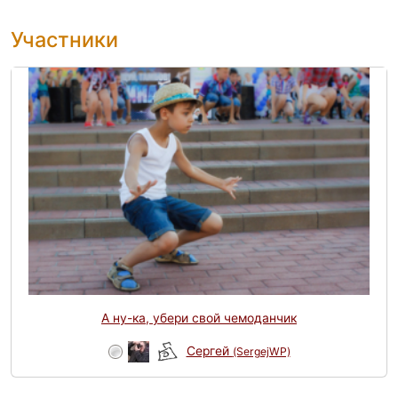
Участники
А ну-ка, убери свой чемоданчик
Сергей
(SergejWP)