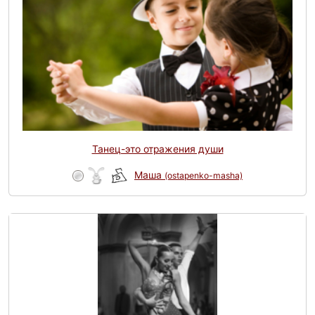
Танец-это отражения души
Маша
(ostapenko-masha)