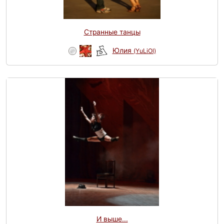
Странные танцы
Юлия
(YuLiOl)
И выше...