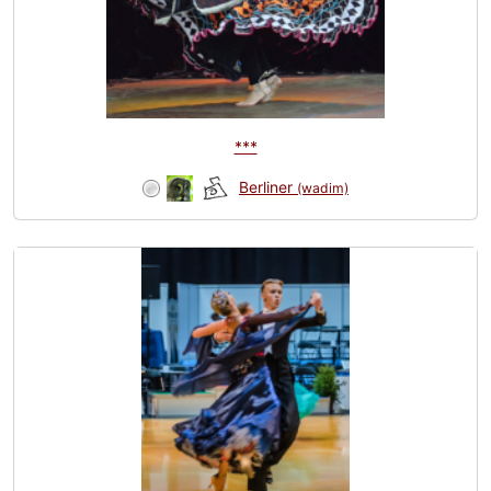
***
Berliner
(wadim)