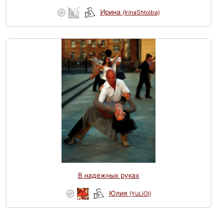
Ирина
(IrinaShtolba)
В надежных руках
Юлия
(YuLiOl)