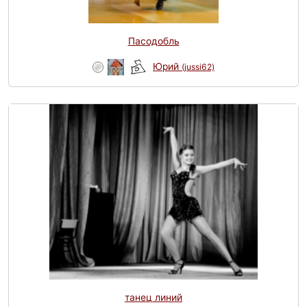
Пасодобль
Юрий
(jussi62)
танец линий