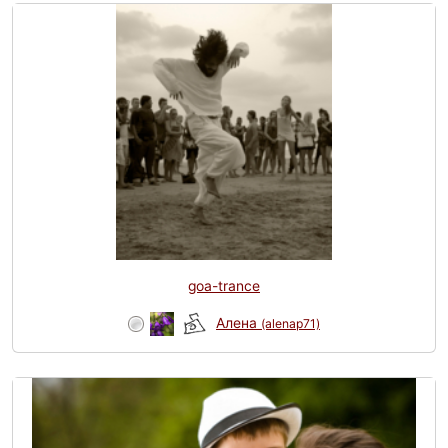
goa-trance
Алена
(alenap71)