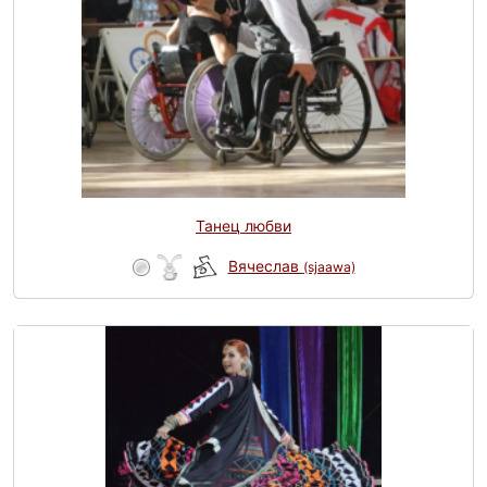
Танец любви
Вячеслав
(sjaawa)