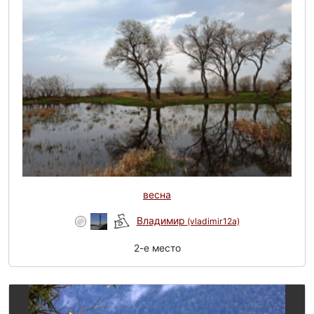
весна
Владимир
(vladimir12a)
2-e место