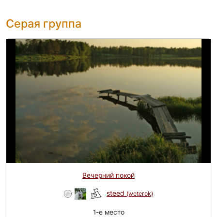
Серая группа
Вечерний покой
steed
(weterok)
1-e место