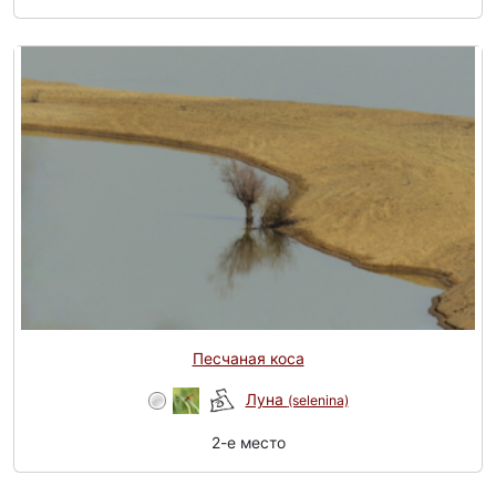
Песчаная коса
Луна
(selenina)
2-e место