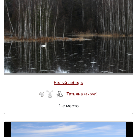
Белый лебедь
Татьяна
(akbyn)
1-e место