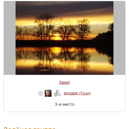
Закат
эдуард
(Tixon)
3-e место