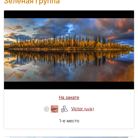
Зелёная группа
На закате
Victor
(uvik)
1-e место