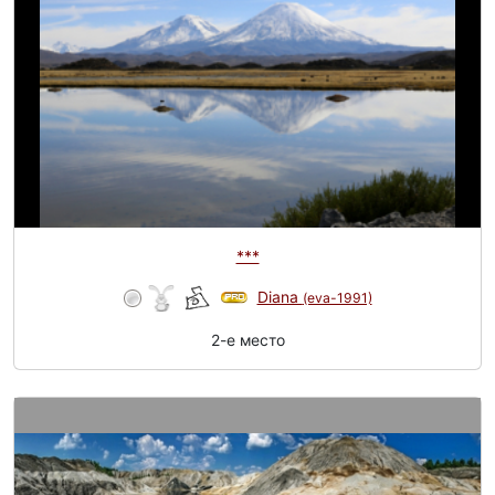
***
Diana
(eva-1991)
2-e место