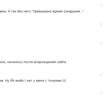
0
мое, А так без него "превышено время ожидания..."
0
0
было, началось после возрождения сайта
0
. Ну Йо мойо ( нет у меня с точками )))
0