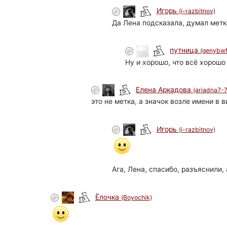
Игорь
(i-razbitnov)
Да Лена подсказала, думал метка
путница
(genybwf
Ну и хорошо, что всё хорошо 
Елена Аркадова
(ariadna7-7
это не метка, а значок возле имени в 
Игорь
(i-razbitnov)
Ага, Лена, спасибо, разъяснили, 
Ёлочка
(Boyochik)