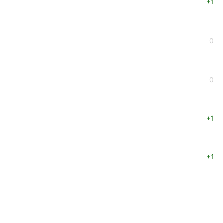
+1
0
0
+1
+1