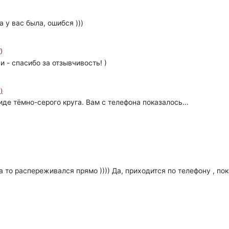
 у вас была, ошибся )))
)
и - спасибо за отзывчивость! )
)
виде тёмно-серого круга. Вам с телефона показалось...
а то распереживался прямо )))) Да, приходится по телефону , пок