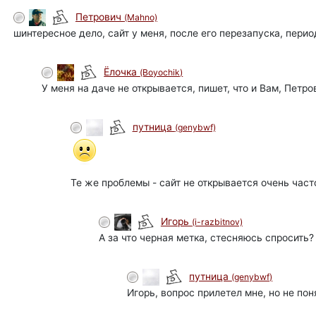
Петрович
(Mahno)
шинтересное дело, сайт у меня, после его перезапуска, перио
Ёлочка
(Boyochik)
У меня на даче не открывается, пишет, что и Вам, Петр
путница
(genybwf)
Те же проблемы - сайт не открывается очень част
Игорь
(i-razbitnov)
А за что черная метка, стесняюсь спросить?
путница
(genybwf)
Игорь, вопрос прилетел мне, но не поня