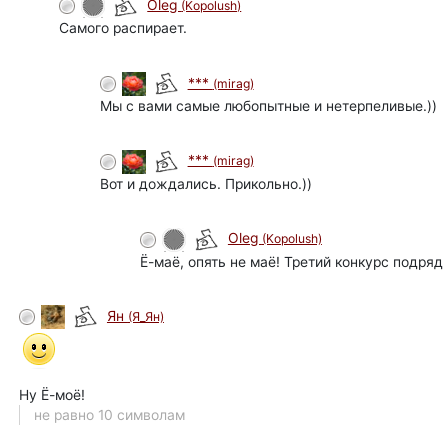
Oleg
(Kopolush)
Самого распирает.
***
(mirag)
Мы с вами самые любопытные и нетерпеливые.))
***
(mirag)
Вот и дождались. Прикольно.))
Oleg
(Kopolush)
Ё-маё, опять не маё! Третий конкурс подряд
Ян
(Я_Ян)
Ну Ё-моё!
не равно 10 символам