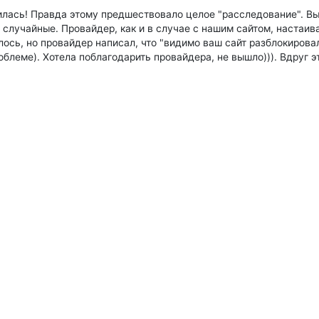
илась! Правда этому предшествовало целое "расследование". Выя
лучайные. Провайдер, как и в случае с нашим сайтом, настаивал
ось, но провайдер написал, что "видимо ваш сайт разблокировал 
облеме). Хотела поблагодарить провайдера, не вышло))). Вдруг э