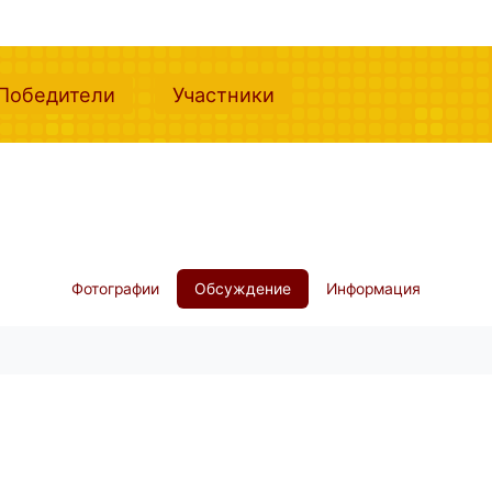
nt)
(current)
(current)
Победители
Участники
Фотографии
Обсуждение
Информация