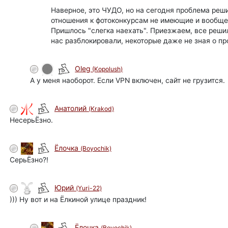
Наверное, это ЧУДО, но на сегодня проблема реш
отношения к фотоконкурсам не имеющие и вообще с
Пришлось "слегка наехать". Приезжаем, все решил
нас разблокировали, некоторые даже не зная о пр
Oleg
(Kopolush)
А у меня наоборот. Если VPN включен, сайт не грузится.
Анатолий
(Krakod)
НесерьЁзно.
Ёлочка
(Boyochik)
СерьËзно?!
Юрий
(Yuri-22)
))) Ну вот и на Ёлкиной улице праздник!
Ёлочка
(Boyochik)