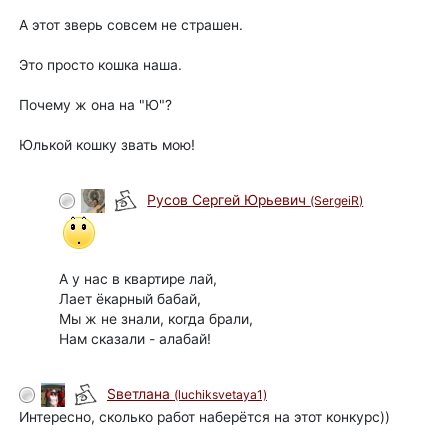
А этот зверь совсем не страшен.
Это просто кошка наша.
Почему ж она на "Ю"?
Юлькой кошку звать мою!
Русов Сергей Юрьевич
(SergeiR)
А у нас в квартире лай,
Лает ёкарный бабай,
Мы ж не знали, когда брали,
Нам сказали - алабай!
Sветлана
(luchiksvetaya1)
Интересно, сколько работ наберётся на этот конкурс))