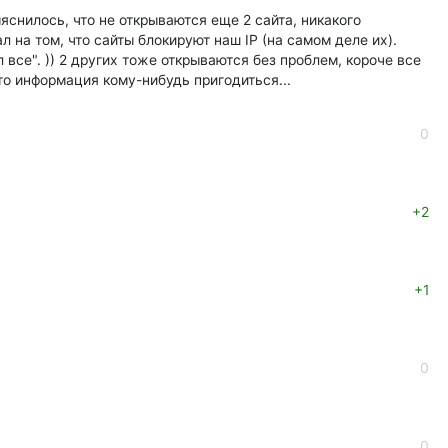
снилось, что не открываются еще 2 сайта, никакого
 на том, что сайты блокируют наш IP (на самом деле их).
все". )) 2 других тоже открываются без проблем, короче все
то информация кому-нибудь пригодиться...
0
+2
+1
0
0