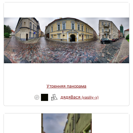
Утренняя панорама
дядяВася
(vasiliy-v)