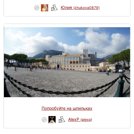
Юлия
(zhukova0879)
Попробуйте на шпильках
AlexP
(alexp)