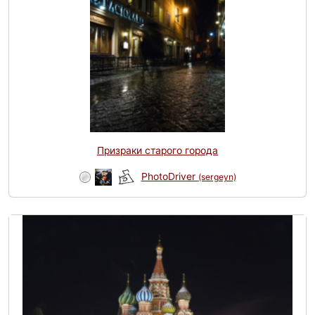
Призраки старого города
PhotoDriver
(sergeyn)