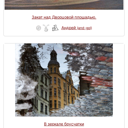
Закат над Дворцовой площадью.
Андрей
(and-gol)
В зеркале брусчатки