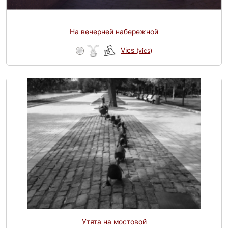
На вечерней набережной
Vics
(vics)
Утята на мостовой