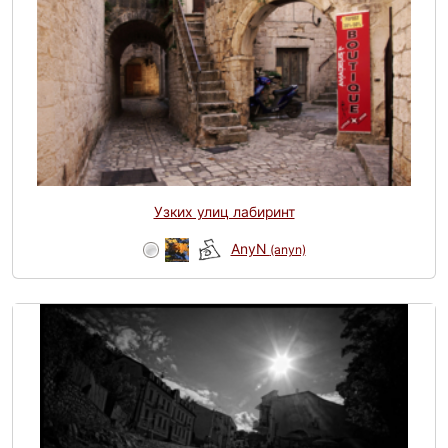
Узких улиц лабиринт
AnyN
(anyn)