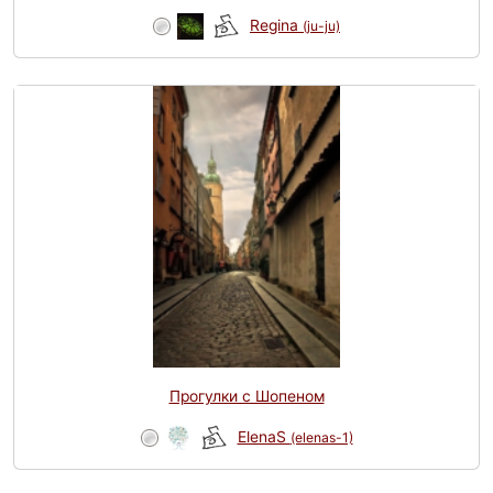
Regina
(ju-ju)
Прогулки с Шопеном
ElenaS
(elenas-1)