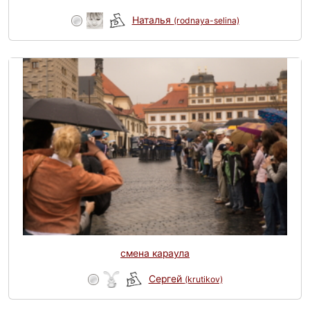
Наталья
(rodnaya-selina)
смена караула
Сергей
(krutikov)