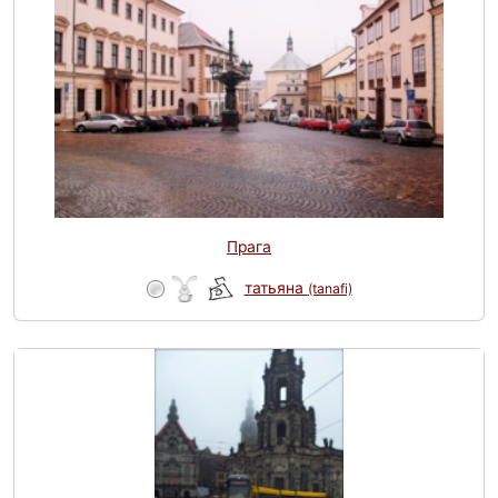
Прага
татьяна
(tanafi)