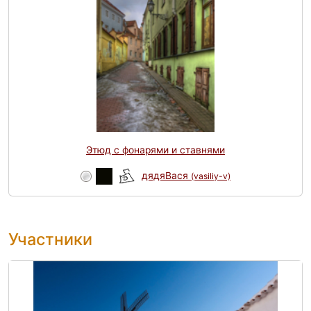
Этюд с фонарями и ставнями
дядяВася
(vasiliy-v)
Участники