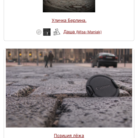
Уличка Берлина.
Даша
(Misa-Maniak)
Позиция лёжа