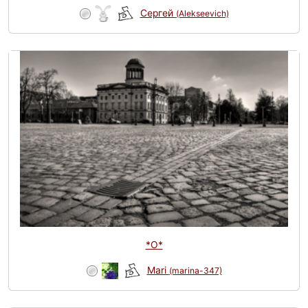
Сергей
(Alekseevich)
*О*
Mari
(marina-347)