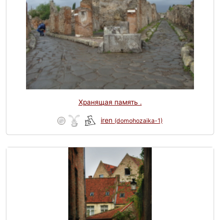
Хранящая память .
iren
(domohozaika-1)