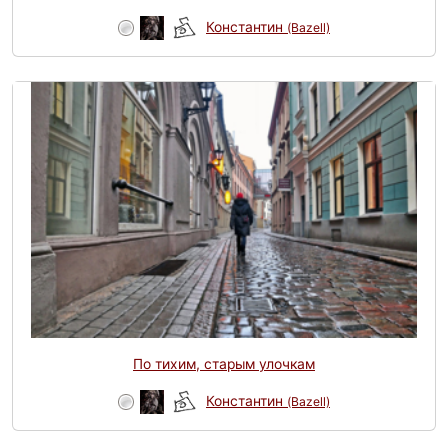
Конcтантин
(Bazell)
По тихим, старым улочкам
Конcтантин
(Bazell)