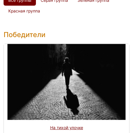
Все группы
Серая группа
Зелёная группа
Красная группа
Победители
На тихой улочке