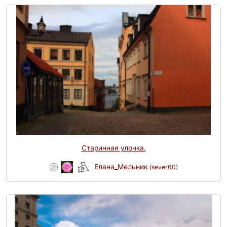
Старинная улочка.
Елена_Мельник
(sever60)