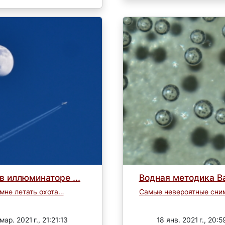
в иллюминаторе ...
Водная методика В
 мне летать охота…
Самые невероятные сни
Завершен
Завершен
мар. 2021 г., 21:21:13
18 янв. 2021 г., 20:5