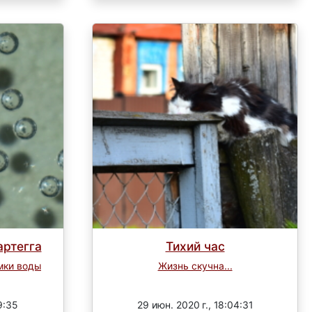
артегга
Тихий час
мки воды
Жизнь скучна...
Завершен
9:35
29 июн. 2020 г., 18:04:31