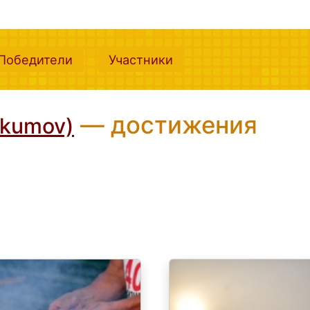
nt)
(current)
(current)
Победители
Участники
— достижения
akumov)