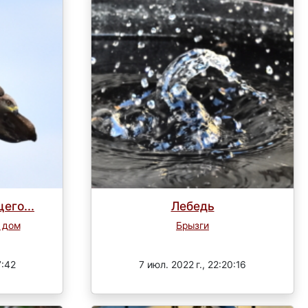
его...
Лебедь
 дом
Брызги
Завершен
7:42
7 июл. 2022 г., 22:20:16