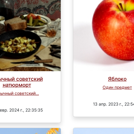
ычный советский
Яблоко
натюрморт
Один предмет
ычный советский…
Завершен
Завершен
13 апр. 2023 г., 22:5
евр. 2024 г., 22:35:35