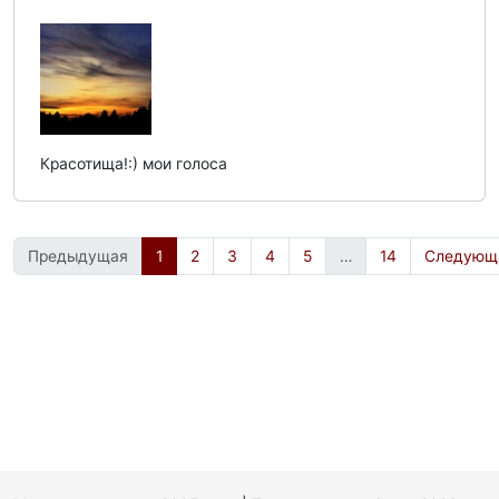
Красотища!:) мои голоса
Предыдущая
1
2
3
4
5
…
14
Следующ