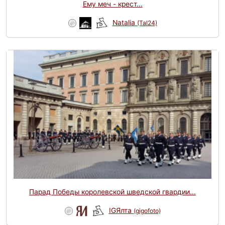
Ему меч - крест...
Natalia
(Tal24)
Парад Победы королевской шведской гвардии...
IGЯлта
(gigofoto)