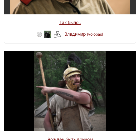
Так было..
Владимир
(volopas)
Рождён быть воином