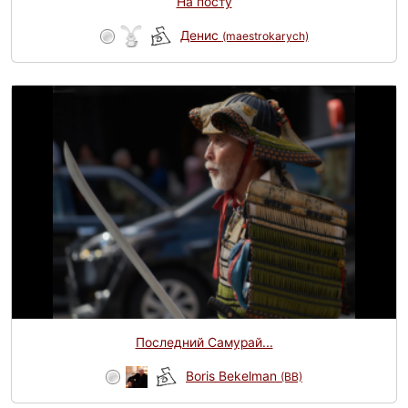
На посту
Денис
(maestrokarych)
Последний Самурай...
Boris Bekelman
(BB)