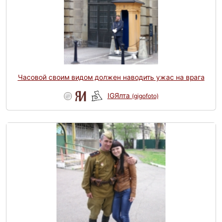
Часовой своим видом должен наводить ужас на врага
IGЯлта
(gigofoto)