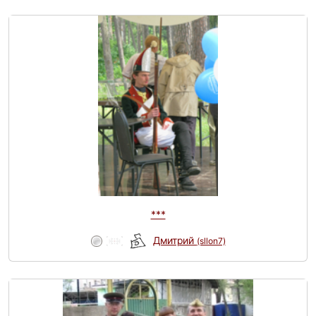
***
Дмитрий
(sllon7)