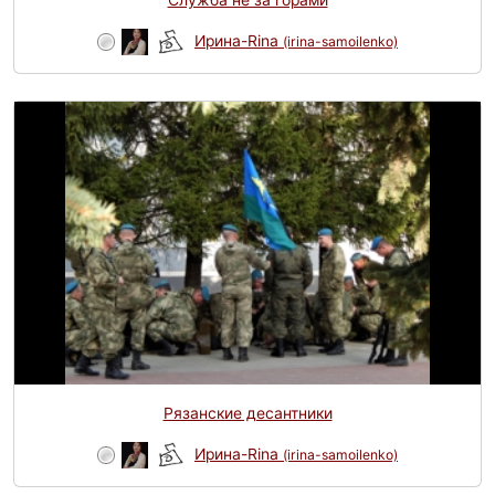
Служба не за горами
Ирина-Rina
(irina-samoilenko)
Рязанские десантники
Ирина-Rina
(irina-samoilenko)