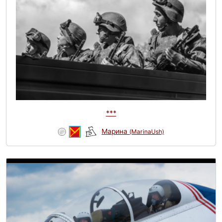
***
Марина
(MarinaUsh)