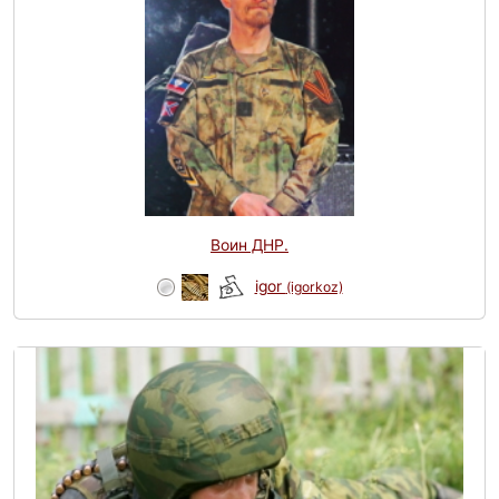
Воин ДНР.
igor
(igorkoz)