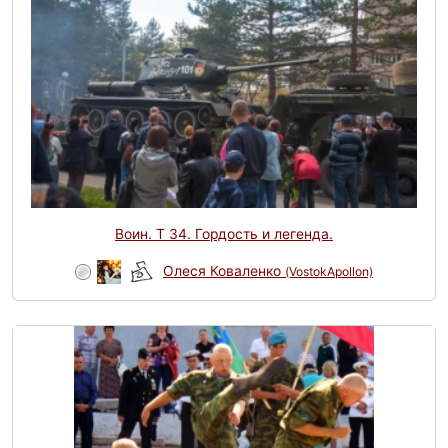
Воин. Т 34. Гордость и легенда.
Олеся Коваленко
(VostokApollon)