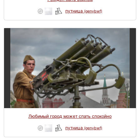
путница
(genybwf)
Любимый город может спать спокойно
путница
(genybwf)