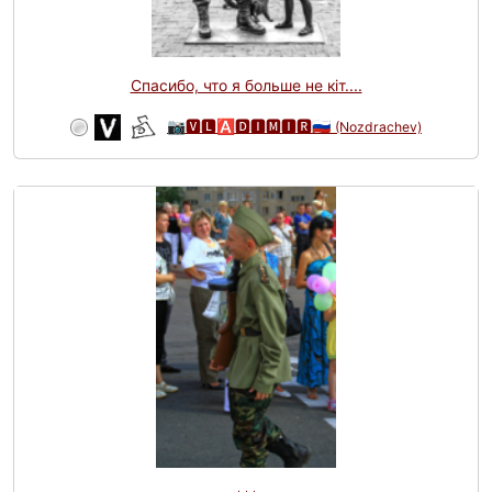
Спасибо, что я больше не кiт....
📷🆅🅻🅰🅳🅸🅼🅸🆁🇷🇺
(Nozdrachev)