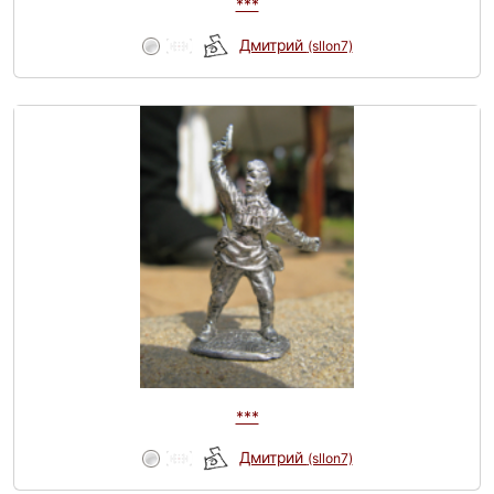
***
Дмитрий
(sllon7)
***
Дмитрий
(sllon7)