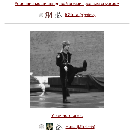
Усиление мощи шведской армии грозным оружием
IGЯлта
(gigofoto)
У вечного огня.
Нина
(Mikoletta)