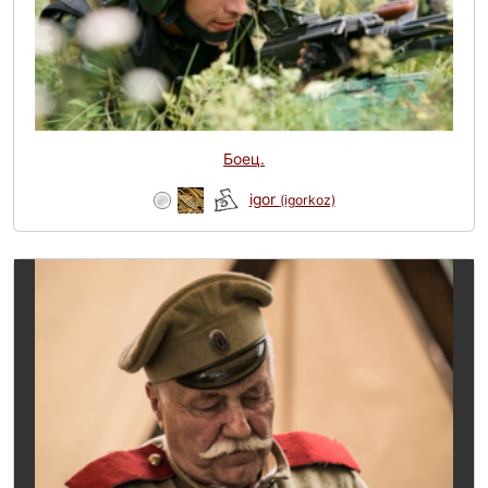
Боец.
igor
(igorkoz)