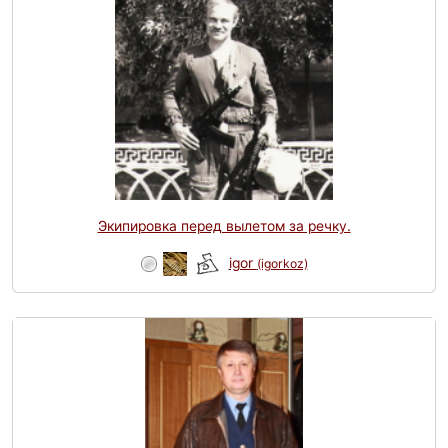
Экипировка перед вылетом за речку.
igor
(igorkoz)