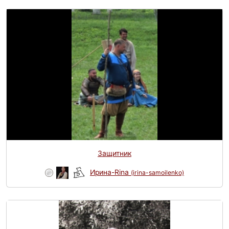
Защитник
Ирина-Rina
(irina-samoilenko)