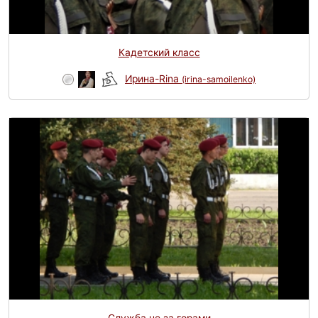
Кадетский класс
Ирина-Rina
(irina-samoilenko)