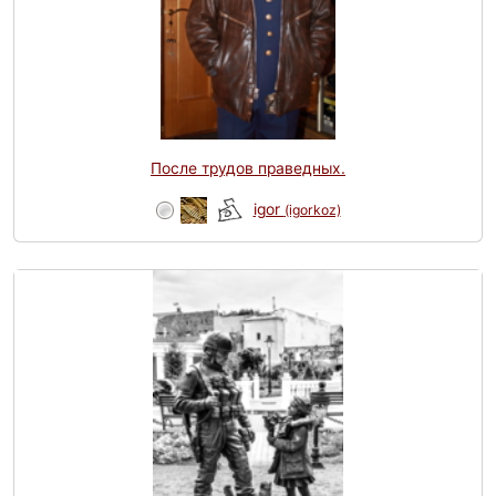
После трудов праведных.
igor
(igorkoz)