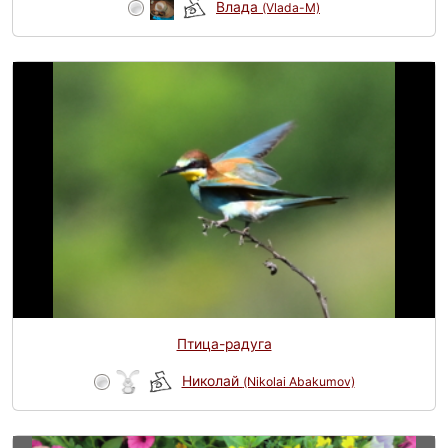
Влада
(Vlada-M)
Птица-радуга
Николай
(Nikolai Abakumov)