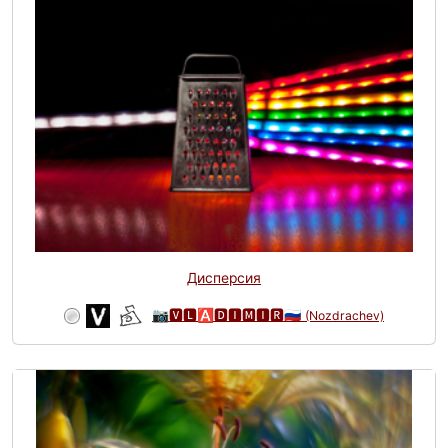
Дисперсия
📷🆅🅻🅰🅳🅸🅼🅸🆁🇷🇺
(Nozdrachev)