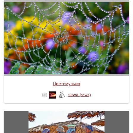
Цветомузыка
sewa
(sewa)