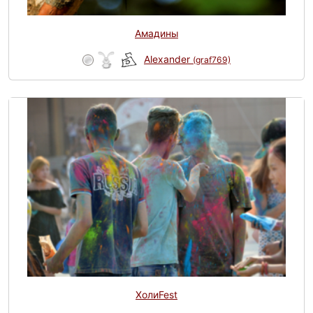
Амадины
Alexander
(graf769)
ХолиFest