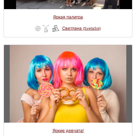
Яркая палитра
Светлана
(SvetaSol)
Яркие девчата!