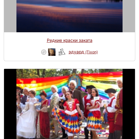
Редкие краски заката
эдуард
(Tixon)