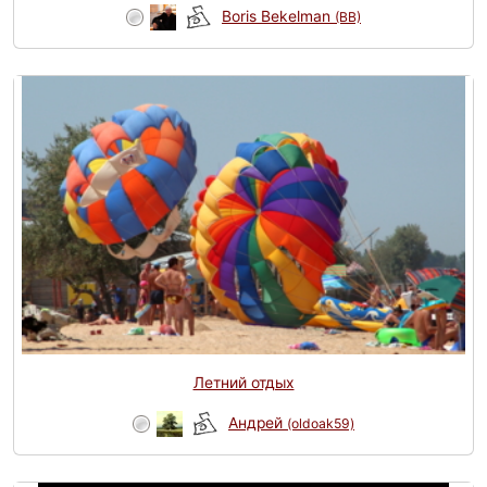
Boris Bekelman
(BB)
Летний отдых
Андрей
(oldoak59)