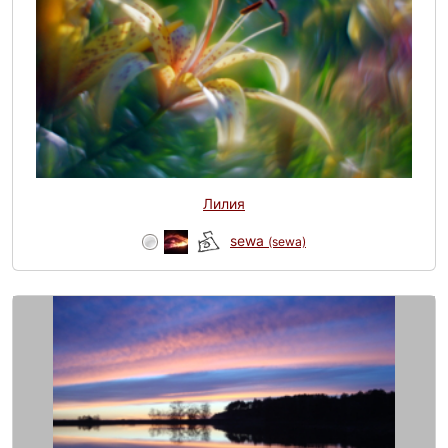
Лилия
sewa
(sewa)