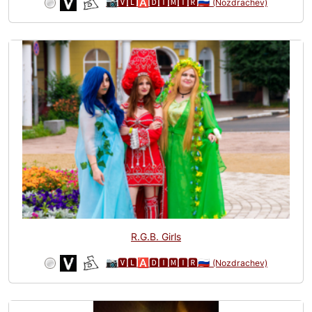
📷🆅🅻🅰🅳🅸🅼🅸🆁🇷🇺
(Nozdrachev)
R.G.B. Girls
📷🆅🅻🅰🅳🅸🅼🅸🆁🇷🇺
(Nozdrachev)