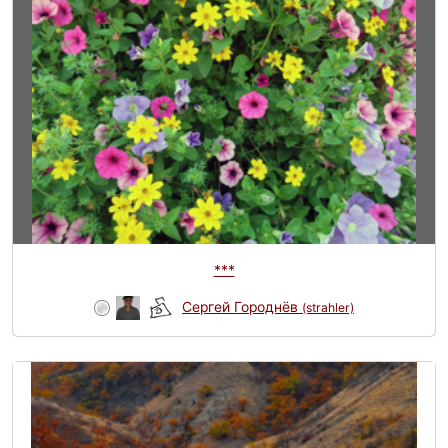
***
Сергей Городнёв
(strahler)