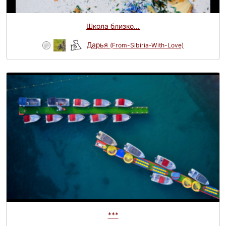
Школа близко...
Дарья
(From-Sibiria-With-Love)
***