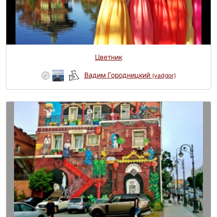
Цветник
Вадим Городницкий
(vadgor)