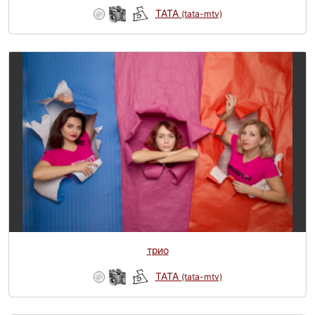
TATA
(tata-mtv)
трио
TATA
(tata-mtv)