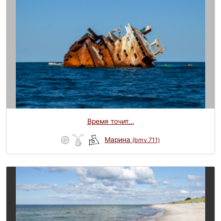
Время точит...
Марина
(bmv.711)