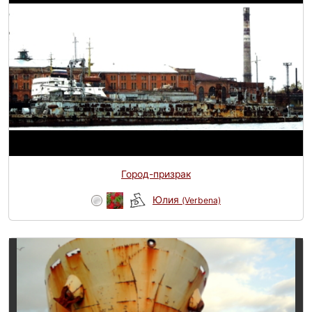
Город-призрак
Юлия
(Verbena)