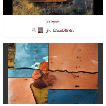
Ветеран
Ирина
(fleyta)