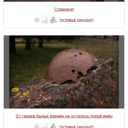
Старожил
путница
(genybwf)
От героев былых времён не осталось порой имён
путница
(genybwf)