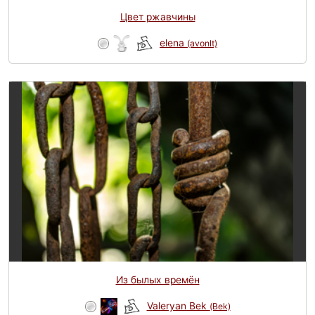
Цвет ржавчины
elena
(avonlt)
Из былых времён
Valeryan Bek
(Bek)