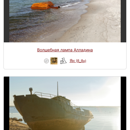
Волшебная лампа Алладина
Ян
(Я_Ян)