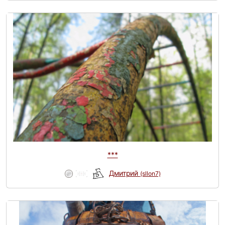
***
Дмитрий
(sllon7)