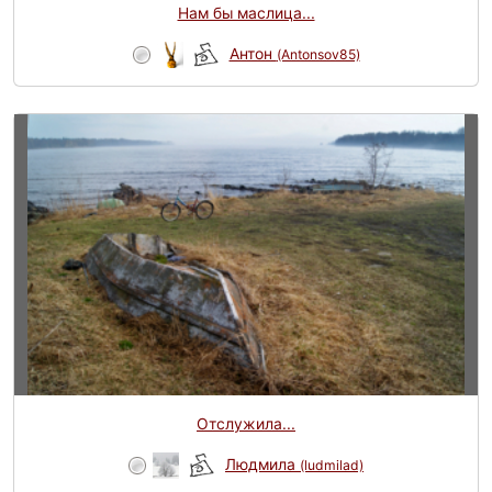
Нам бы маслица...
Антон
(Antonsov85)
Отслужила...
Людмила
(ludmilad)