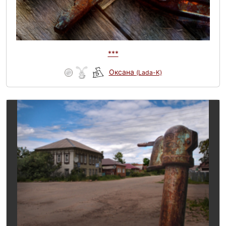
***
Оксана
(Lada-K)