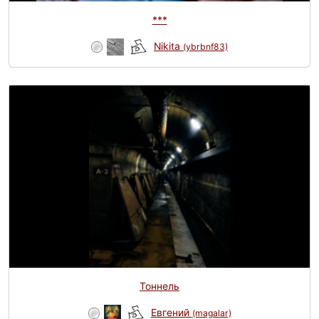
***
Nikita
(ybrbnf83)
Тоннель
Евгений
(magalar)