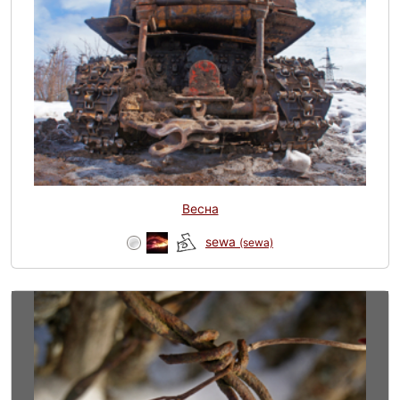
Весна
sewa
(sewa)