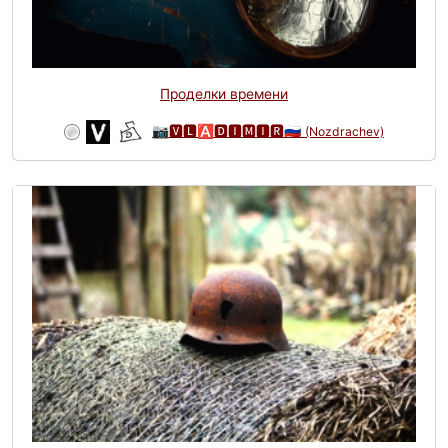
Проделки времени
📷🆅🅻🅰🅳🅸🅼🅸🆁🇷🇺
(Nozdrachev)