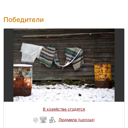
Победители
В хозяйстве сгодятся
Людмила
(ludmilad)