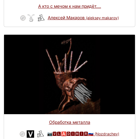
А кто с мечом к нам придёт....
Алексей Макаров
(aleksey makarov)
Обработка металла
📷🆅🅻🅰🅳🅸🅼🅸🆁🇷🇺
(Nozdrachev)