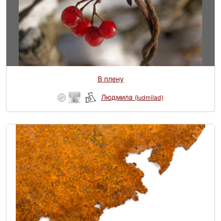
В плену
Людмила
(ludmilad)