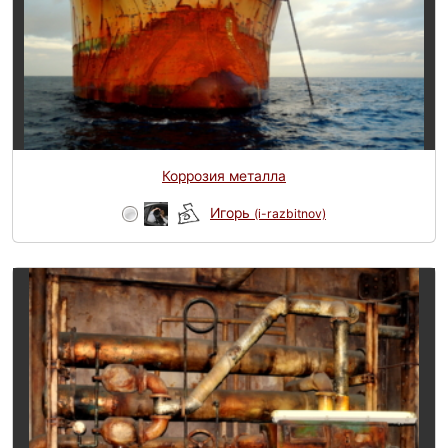
Коррозия металла
Игорь
(i-razbitnov)