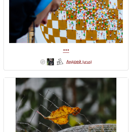
***
Андрей
(urus)