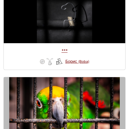
***
Борис
(Boba)