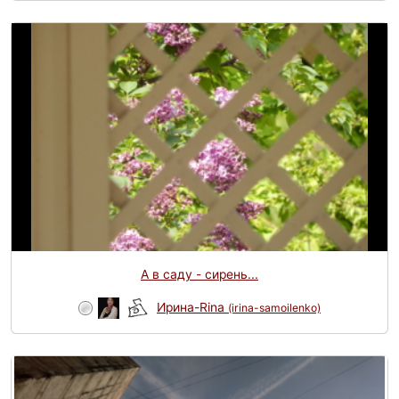
А в саду - сирень...
Ирина-Rina
(irina-samoilenko)