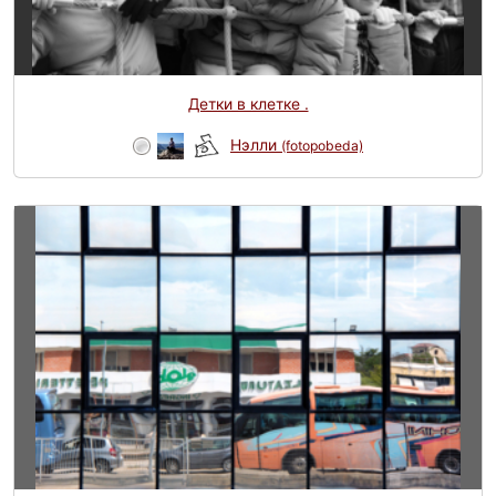
Детки в клетке .
Нэлли
(fotopobeda)