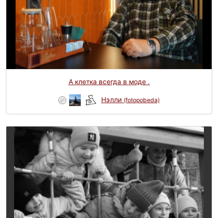
А клетка всегда в моде .
Нэлли
(fotopobeda)