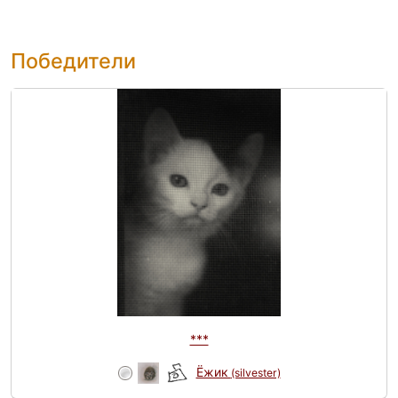
Победители
***
Ёжик
(silvester)