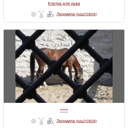
Клетка для льва
Людмила
(lola210808)
****
Людмила
(lola210808)