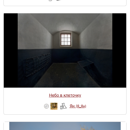
Небо в клеточку
Ян
(Я_Ян)