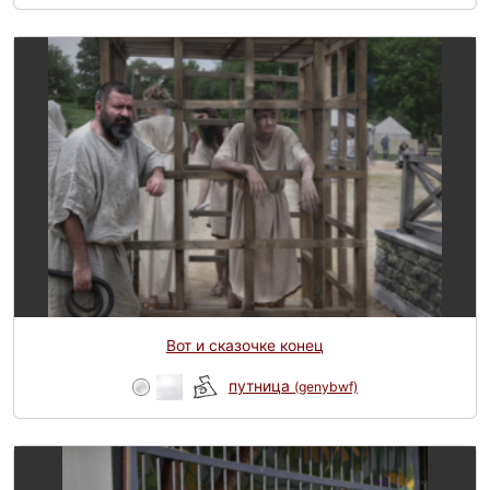
Вот и сказочке конец
путница
(genybwf)