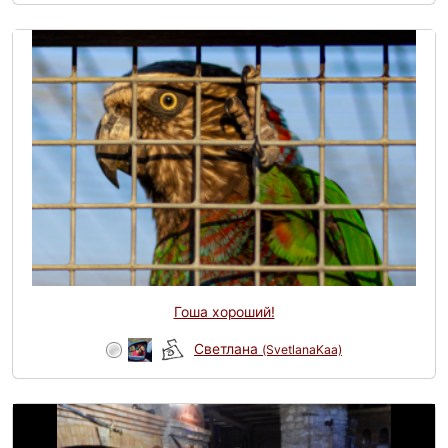
Гоша хороший!
Светлана
(SvetlanaKaa)