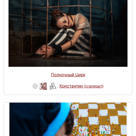
Полночный Цирк
Константин
(cranepart)