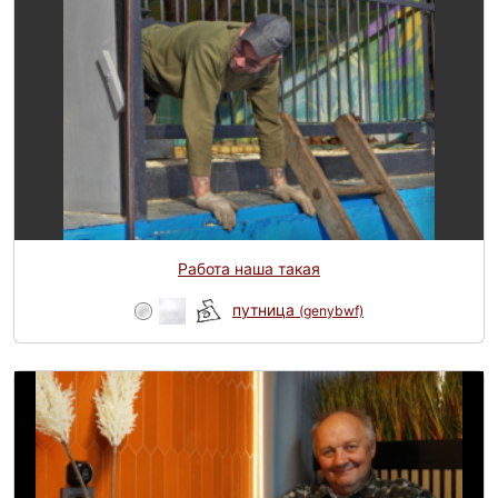
Работа наша такая
путница
(genybwf)