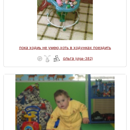
пока ходиь не умею,хоть в ходунках поездить
ольга
(olga-382)