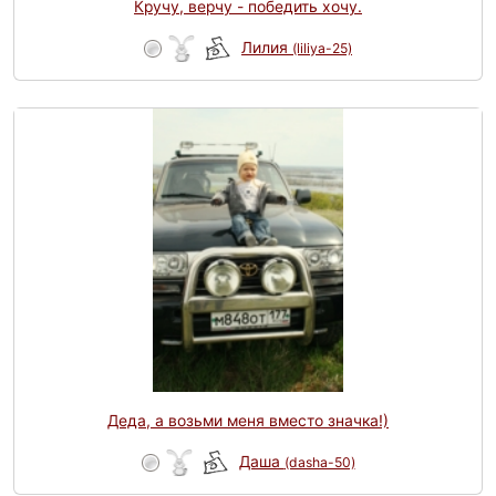
Кручу, верчу - победить хочу.
Лилия
(liliya-25)
Деда, а возьми меня вместо значка!)
Даша
(dasha-50)