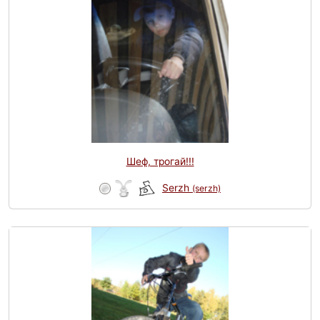
Шеф, трогай!!!
Serzh
(serzh)