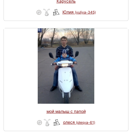
Карусель
Юлия
(yuliya-345)
мой малыш с папой
олеся
(olesya-61)