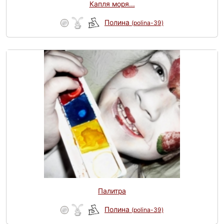
Капля моря...
Полина
(polina-39)
Палитра
Полина
(polina-39)