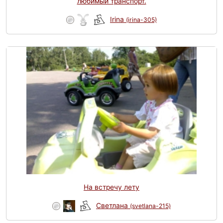
любимый транспорт.
Irina
(irina-305)
На встречу лету
Светлана
(svetlana-215)