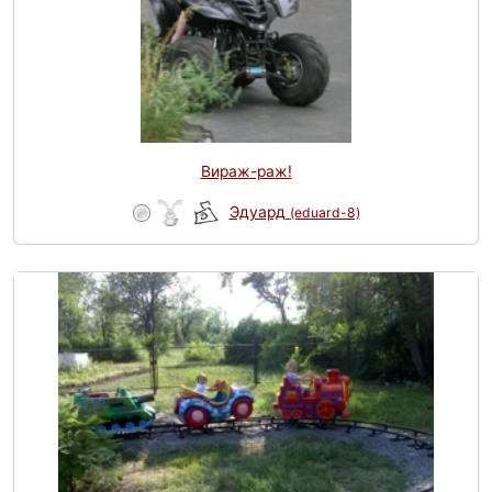
Вираж-раж!
Эдуард
(eduard-8)