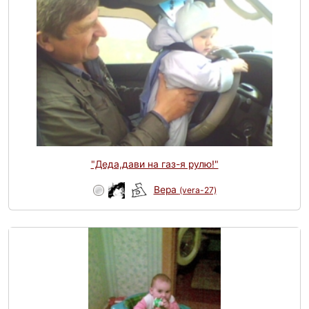
"Деда,дави на газ-я рулю!"
Вера
(vera-27)