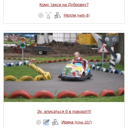
Кому такси на Дубровку?
Нелли
(nelli-8)
Эх, вписаться б в поворот!!!
Ирина
(irina-207)