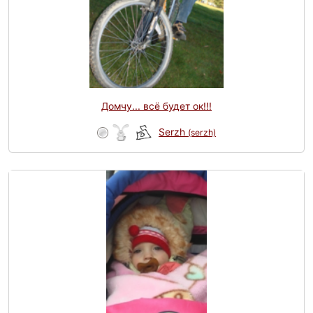
Домчу... всё будет ок!!!
Serzh
(serzh)