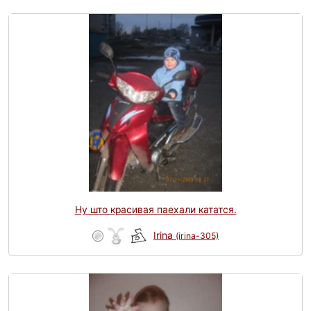
Ну што красивая паехали кататся.
Irina
(irina-305)