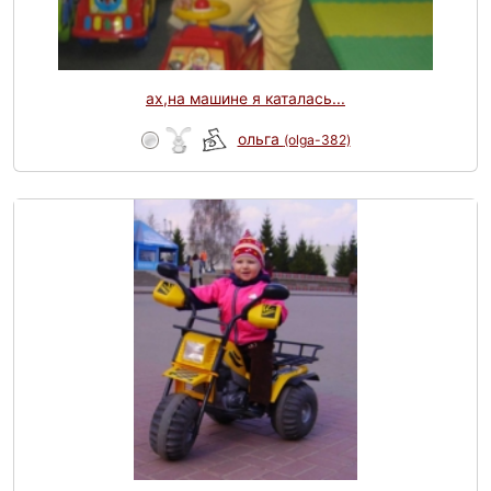
ах,на машине я каталась...
ольга
(olga-382)