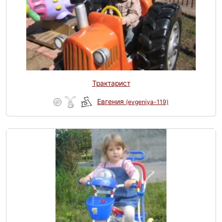
Трактарист
Евгения
(evgeniya-119)