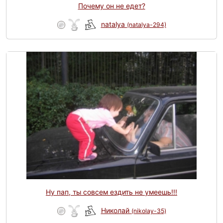
Почему он не едет?
natalya
(natalya-294)
Ну пап, ты совсем ездить не умеешь!!!
Николай
(nikolay-35)