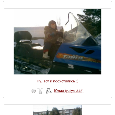
Ну, вот и поохотились :)
Юлия
(yuliya-348)