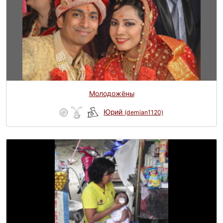
Молодожёны
Юрий
(demian1120)