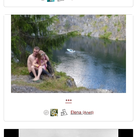
***
Elena
(Anell)