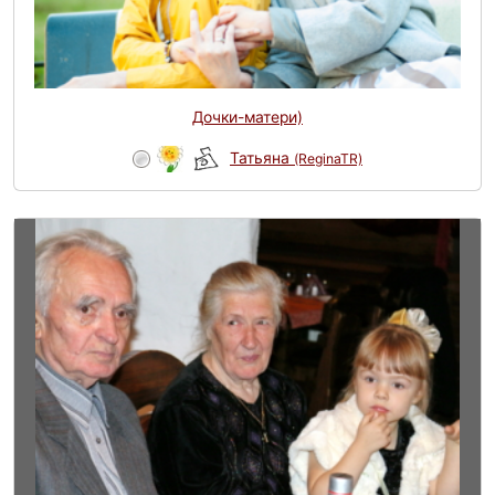
Дочки-матери)
Татьяна
(ReginaTR)