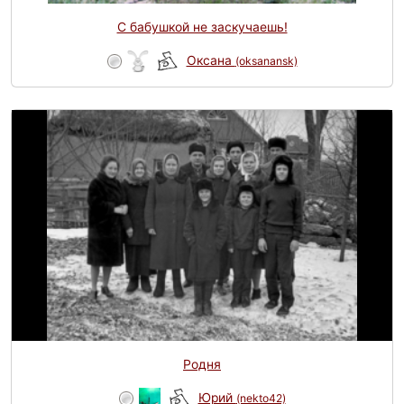
С бабушкой не заскучаешь!
Оксана
(oksanansk)
Родня
Юрий
(nekto42)