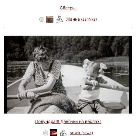
Сёстры.
Жанна
(JanNka)
Полундра!!! Девочки на вёслах!
sewa
(sewa)