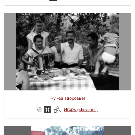
Ну -за здоровье!
Игорь
(isheverdin)