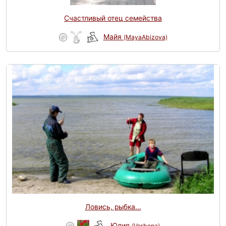
Счастливый отец семейства
Майя
(MayaAbizova)
Ловись, рыбка...
Юлия
(Verbena)