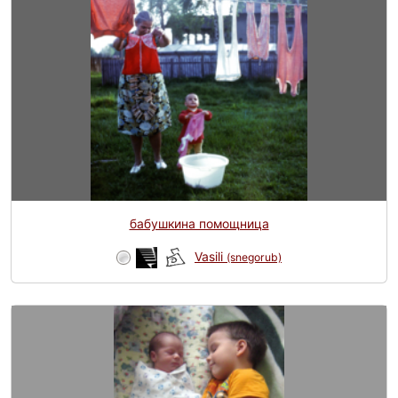
бабушкина помощница
Vasili
(snegorub)