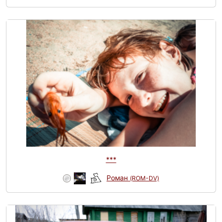
***
Роман
(ROM-DV)