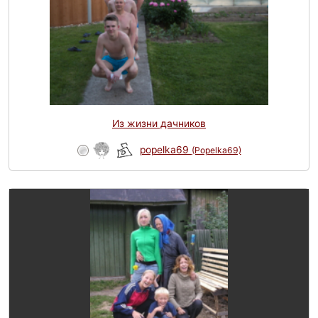
Из жизни дачников
popelka69
(Popelka69)