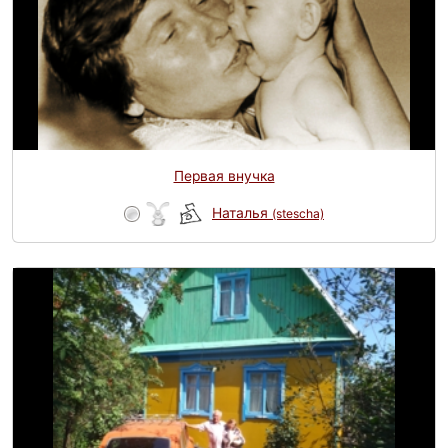
Первая внучка
Наталья
(stescha)