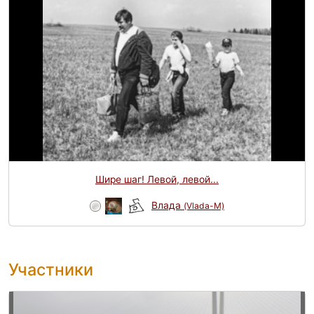
Шире шаг! Левой, левой...
Влада
(Vlada-M)
Участники