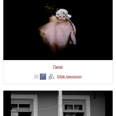
Папа!
Olga
(plenilunio)