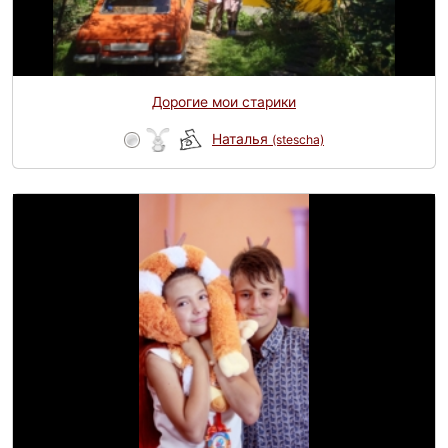
Дорогие мои старики
Наталья
(stescha)