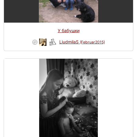
У бабушки
LiudmilaS
(Februar2015)