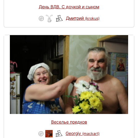
День ВДВ. С дочкой и сыном
Дмитрий
(krokus)
Веселье предков
Georgiy
(mackart)