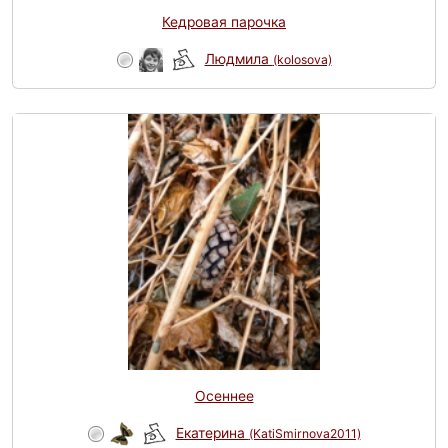
Кедровая парочка
Людмила
(kolosova)
Осеннее
Eкатерина
(KatiSmirnova2011)