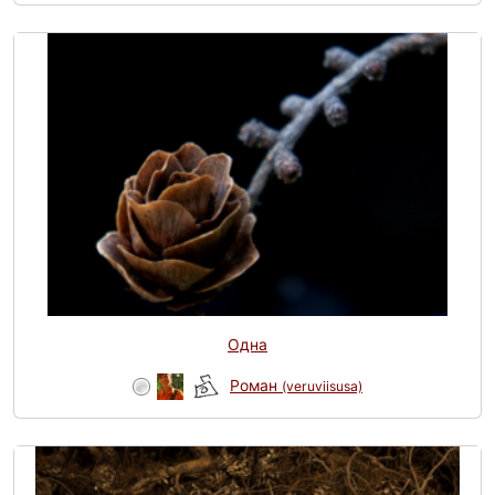
Одна
Роман
(veruviisusa)