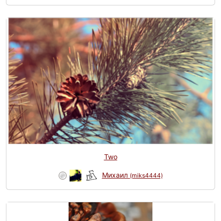
Two
Михаил
(miks4444)