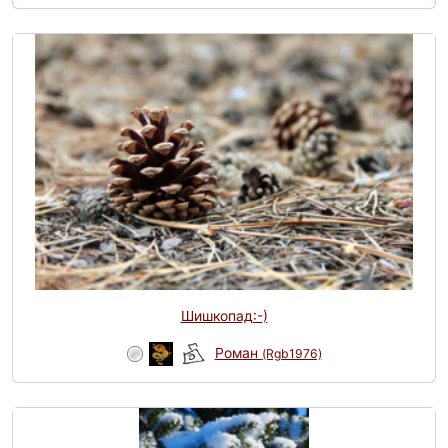
Шишкопад:-)
Роман
(Rgb1976)