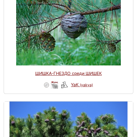
ШИШКА-ГНЕЗДО среди ШИШЕК
YaK
(yakya)