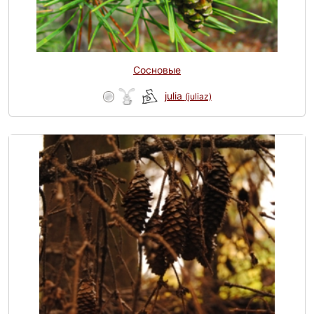
Сосновые
julia
(juliaz)