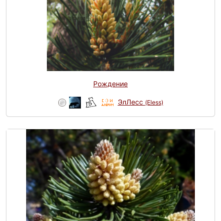
Рождение
ЭлЛесс
(Eless)