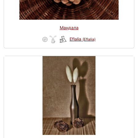
Мандала
Eflalia
(Eflalia)