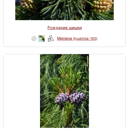
Рождение шишки
Милана
(lyudmila-165)