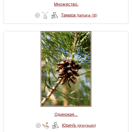
Множество.
Тамара
(tamara-18)
Одинокая...
ЮричЪ
(greygusin)