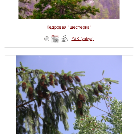
Кедровая "шестерка"
YaK
(yakya)