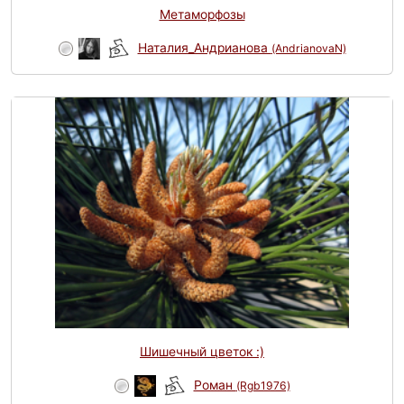
Метаморфозы
Наталия_Андрианова
(AndrianovaN)
Шишечный цветок :)
Роман
(Rgb1976)