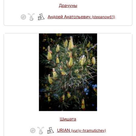
Драчуны
Андрей Анатольевич
(stepanow61)
Шишата
URIAN
(yuriy-hramutichev)