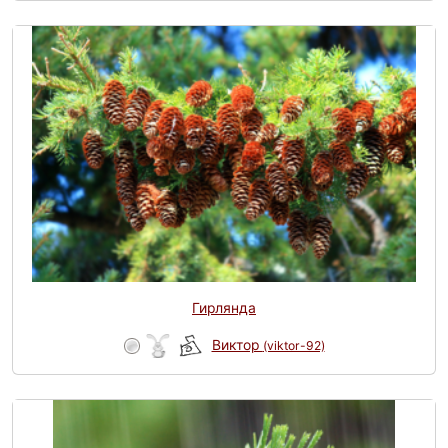
Гирлянда
Виктор
(viktor-92)