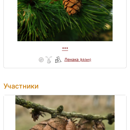
***
Ленака
(kklen)
Участники