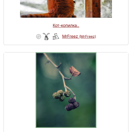
Кот-копилка..
MrFreez
(MrFreez)