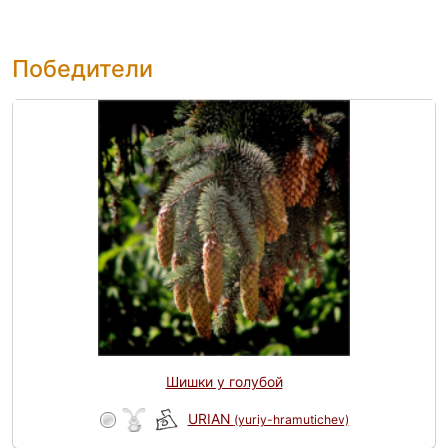
Победители
Шишки у голубой
URIAN
(yuriy-hramutichev)