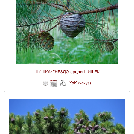
ШИШКА-ГНЕЗДО среди ШИШЕК
YaK
(yakya)