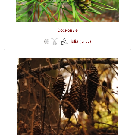
Сосновые
julia
(juliaz)