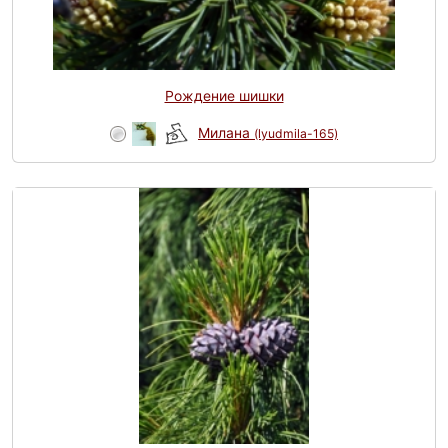
Рождение шишки
Милана
(lyudmila-165)