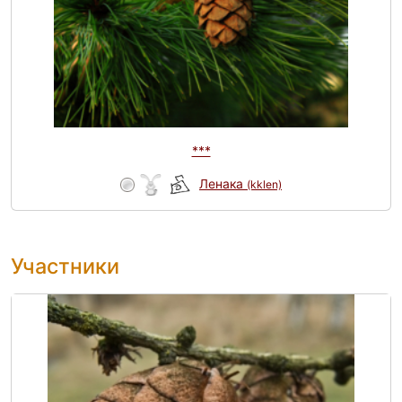
***
Ленака
(kklen)
Участники