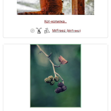
Кот-копилка..
MrFreez
(MrFreez)