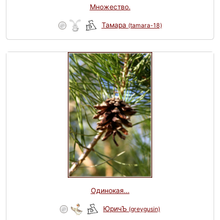
Множество.
Тамара
(tamara-18)
Одинокая...
ЮричЪ
(greygusin)