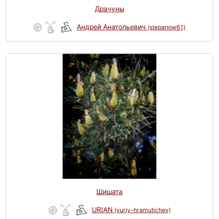
Драчуны
Андрей Анатольевич
(stepanow61)
Шишата
URIAN
(yuriy-hramutichev)