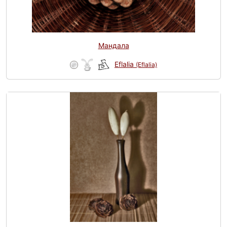
Мандала
Eflalia
(Eflalia)