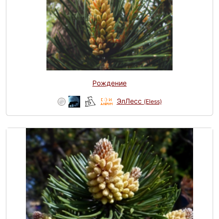
Рождение
ЭлЛесс
(Eless)