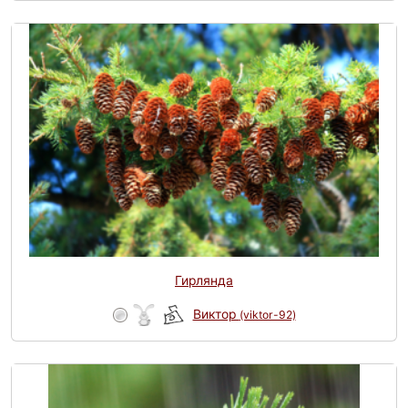
Гирлянда
Виктор
(viktor-92)