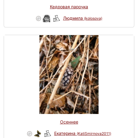
Кедровая парочка
Людмила
(kolosova)
Осеннее
Eкатерина
(KatiSmirnova2011)