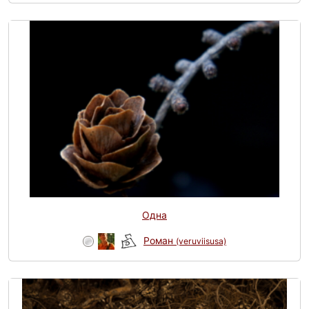
Одна
Роман
(veruviisusa)