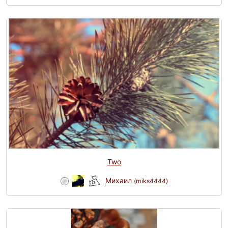
Two
Михаил
(miks4444)