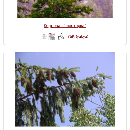
Кедровая "шестерка"
YaK
(yakya)