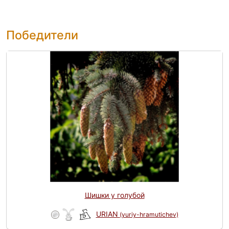
Победители
Шишки у голубой
URIAN
(yuriy-hramutichev)