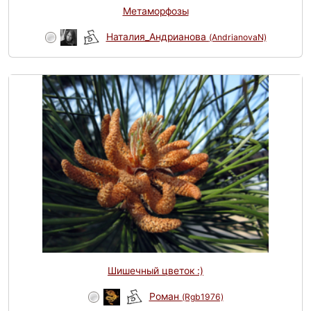
Метаморфозы
Наталия_Андрианова
(AndrianovaN)
Шишечный цветок :)
Роман
(Rgb1976)